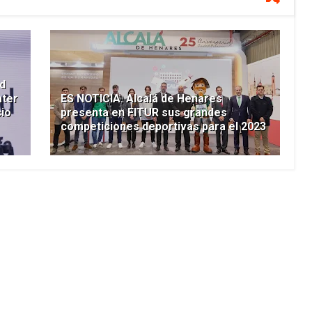
d
ater
ES NOTICIA. Alcalá de Henares
cio
presenta en FITUR sus grandes
competiciones deportivas para el 2023