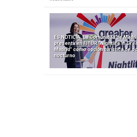
ES NOTICIA. La Comunidad de Madri
presenta en FITUR "Nightlife in Gre
Madrid" como opción turística de o
nocturno