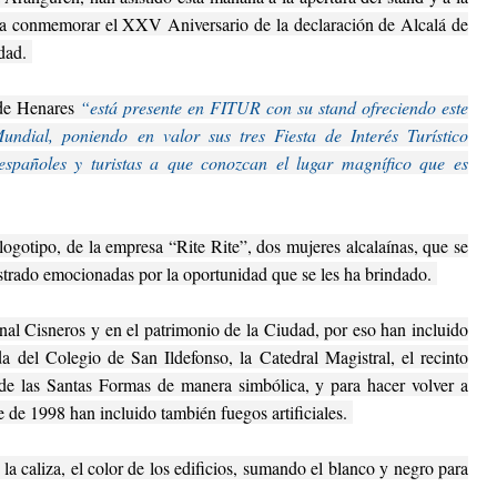
ara conmemorar el XXV Aniversario de la declaración de Alcalá de
dad.
 de Henares
“está presente en FITUR con su stand ofreciendo este
dial, poniendo en valor sus tres Fiesta de Interés Turístico
españoles y turistas a que conozcan el lugar magnífico que es
 logotipo, de la empresa “Rite Rite”, dos mujeres alcalaínas, que se
trado emocionadas por la oportunidad que se les ha brindado.
al Cisneros y en el patrimonio de la Ciudad, por eso han incluido
a del Colegio de San Ildefonso, la Catedral Magistral, el recinto
 de las Santas Formas de manera simbólica, y para hacer volver a
e de 1998 han incluido también fuegos artificiales.
la caliza, el color de los edificios, sumando el blanco y negro para