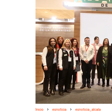
Inicio
esnoticia
esnoticia_alcala