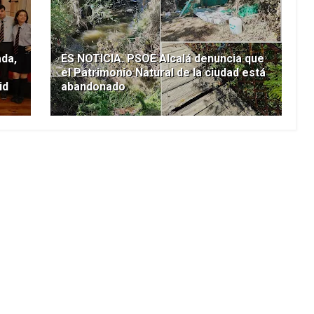
ada,
ES NOTICIA. PSOE Alcalá denuncia que
el Patrimonio Natural de la ciudad está
id
abandonado