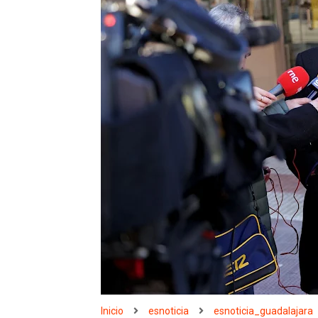
Inicio
esnoticia
esnoticia_guadalajara