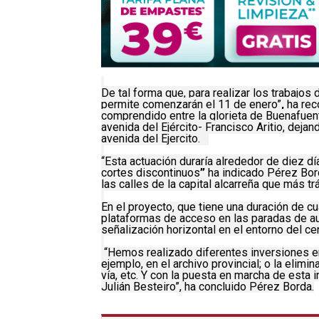
De tal forma que, para realizar los trabajos
permite comenzarán el 11 de enero”
,
ha rec
comprendido entre la glorieta de Buenafuente,
avenida del Ejército- Francisco Aritio, dejan
avenida del Ejercito.
“Esta actuación duraría alrededor de diez dí
cortes discontinuos
”
ha indicado Pérez Bord
las calles de la capital alcarreña que más tr
En el proyecto, que tiene una duración de 
plataformas de acceso en las paradas de au
señalización horizontal en el entorno del c
“Hemos realizado diferentes inversiones en 
ejemplo, en el archivo provincial; o la elim
vía, etc. Y con la puesta en marcha de esta 
Julián Besteiro”, ha concluido Pérez Borda.