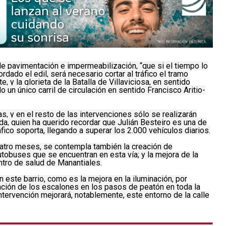
 de pavimentación e impermeabilización, “que si el tiempo lo
ordado el edil, será necesario cortar al tráfico el tramo
 y la glorieta de la Batalla de Villaviciosa, en sentido
do un único carril de circulación en sentido Francisco Aritio-
as, y en el resto de las intervenciones sólo se realizarán
a, quien ha querido recordar que Julián Besteiro es una de
áfico soporta, llegando a superar los 2.000 vehículos diarios.
cuatro meses, se contempla también la creación de
tobuses que se encuentran en esta vía; y la mejora de la
entro de salud de Manantiales.
este barrio, como es la mejora en la iluminación, por
inación de los escalones en los pasos de peatón en toda la
intervención mejorará, notablemente, este entorno de la calle