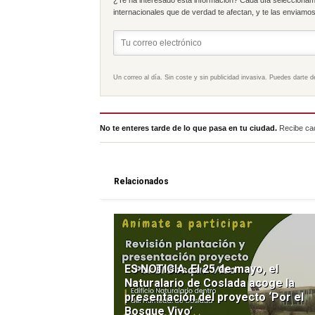
internacionales que de verdad te afectan, y te las enviamos 
Un correo al día. Sin coste y sin publicidad invasiva. Puedes darte d
No te enteres tarde de lo que pasa en tu ciudad.
Recibe cad
Relacionados
ES NOTICIA. El 25 de mayo, el
Naturalario de Coslada acoge la
presentación del proyecto ‘Por el
Bosque Vivo’