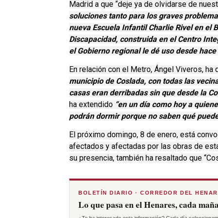
Madrid a que “deje ya de olvidarse de nue
soluciones tanto para los graves problema
nueva Escuela Infantil Charlie Rivel en el
Discapacidad, construida en el Centro Int
el Gobierno regional le dé uso desde hace
En relación con el Metro, Ángel Viveros, ha 
municipio de Coslada, con todas las veci
casas eran derribadas sin que desde la C
ha extendido
“en un día como hoy a quiene
podrán dormir porque no saben qué puede 
El próximo domingo, 8 de enero, está convo
afectados y afectadas por las obras de est
su presencia, también ha resaltado que “Cos
BOLETÍN DIARIO · CORREDOR DEL HENA
Lo que pasa en el Henares, cada maña
¿Te ha interesado esta información? Cada día seleccionam