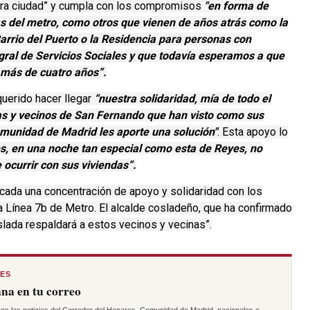
stra ciudad” y cumpla con los compromisos
"en forma de
s del metro, como otros que vienen de años atrás como la
 Barrio del Puerto o la Residencia para personas con
egral de Servicios Sociales y que todavía esperamos a que
 más de cuatro años”.
querido hacer llegar
“nuestra solidaridad, mía de todo el
nas y vecinos de San Fernando que han visto como sus
omunidad de Madrid les aporte una solución"
. Esta apoyo lo
s, en una noche tan especial como esta de Reyes, no
ocurrir con sus viviendas”.
cada una concentración de apoyo y solidaridad con los
a Línea 7b de Metro. El alcalde cosladeño, que ha confirmado
lada respaldará a estos vecinos y vecinas”.
RES
na en tu correo
os las noticias del Corredor del Henares, Comunidad de Madrid, nacionales e