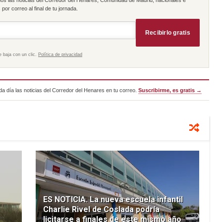
por correo al final de tu jornada.
Recibirlo gratis
e baja con un clic.
Política de privacidad
a día las noticias del Corredor del Henares en tu correo.
Suscribirme, es gratis →
ES NOTICIA. La nueva escuela infantil
Charlie Rivel de Coslada podría
licitarse a finales de este mismo año