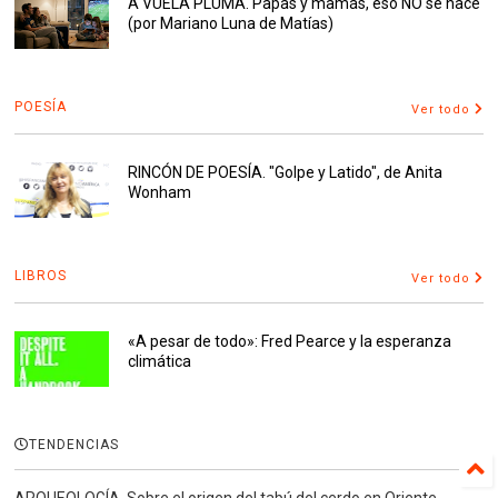
A VUELA PLUMA. Papas y mamás, eso NO se hace
(por Mariano Luna de Matías)
POESÍA
Ver todo
RINCÓN DE POESÍA. "Golpe y Latido", de Anita
Wonham
LIBROS
Ver todo
«A pesar de todo»: Fred Pearce y la esperanza
climática
TENDENCIAS
ARQUEOLOGÍA. Sobre el origen del tabú del cerdo en Oriente.