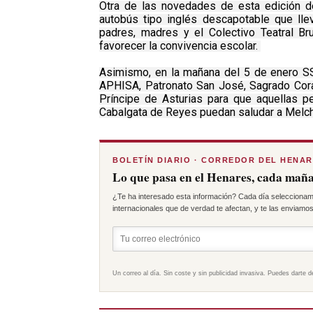
Otra de las novedades de esta edición d
autobús tipo inglés descapotable que lle
padres, madres y el Colectivo Teatral Br
favorecer la convivencia escolar.
Asimismo, en la mañana del 5 de enero S
APHISA, Patronato San José, Sagrado Corazó
Príncipe de Asturias para que aquellas p
Cabalgata de Reyes puedan saludar a Melcho
BOLETÍN DIARIO · CORREDOR DEL HENA
Lo que pasa en el Henares, cada maña
¿Te ha interesado esta información? Cada día seleccionam
internacionales que de verdad te afectan, y te las enviamos 
Un correo al día. Sin coste y sin publicidad invasiva. Puedes darte d