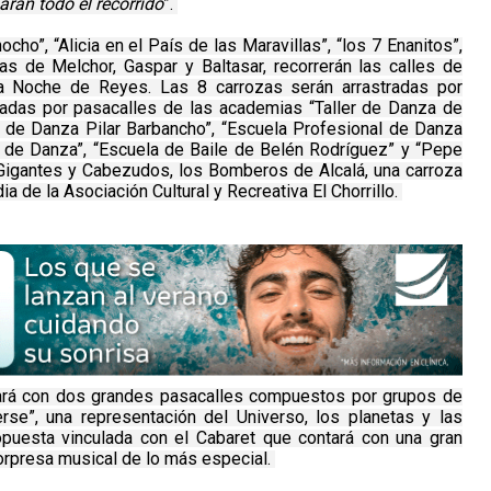
arán todo el recorrido
”.
cho”, “Alicia en el País de las Maravillas”, “los 7 Enanitos”,
zas de Melchor, Gaspar y Baltasar, recorrerán las calles de
la Noche de Reyes. Las 8 carrozas serán arrastradas por
adas por pasacalles de las academias “Taller de Danza de
a de Danza Pilar Barbancho”, “Escuela Profesional de Danza
a de Danza”, “Escuela de Baile de Belén Rodríguez” y “Pepe
Gigantes y Cabezudos, los Bomberos de Alcalá, una carroza
dia de la Asociación Cultural y Recreativa El Chorrillo.
ará con dos grandes pasacalles compuestos por grupos de
e”, una representación del Universo, los planetas y las
opuesta vinculada con el Cabaret que contará con una gran
sorpresa musical de lo más especial.