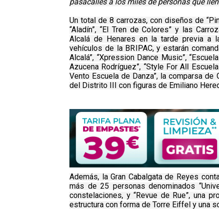
pasacalles a los miles de personas que llen
Un total de 8 carrozas, con diseños de “Pino
“Aladín”, “El Tren de Colores” y las Carro
Alcalá de Henares en la tarde previa a 
vehículos de la BRIPAC, y estarán comand
Alcalá”, “Xpression Dance Music”, “Escuel
Azucena Rodríguez”, “Style For All Escuel
Vento Escuela de Danza”, la comparsa de 
del Distrito III con figuras de Emiliano Here
Además, la Gran Cabalgata de Reyes cont
más de 25 personas denominados “Univers
constelaciones, y “Revue de Rue”, una pr
estructura con forma de Torre Eiffel y una 