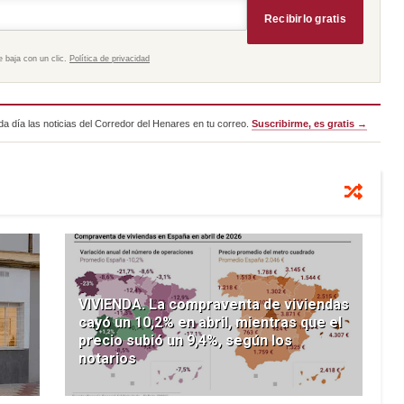
Recibirlo gratis
e baja con un clic.
Política de privacidad
a día las noticias del Corredor del Henares en tu correo.
Suscribirme, es gratis →
VIVIENDA. La compraventa de viviendas
cayó un 10,2% en abril, mientras que el
precio subió un 9,4%, según los
notarios