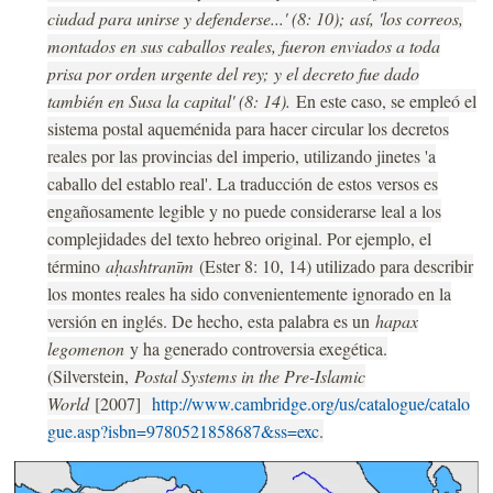
ciudad para unirse y defenderse...' (8: 10);
así, 'los correos,
montados en sus caballos reales, fueron enviados a toda
prisa por orden urgente del rey;
y el decreto fue dado
también en Susa la capital' (8: 14).
En este caso, se empleó el
sistema postal aqueménida para hacer circular los decretos
reales por las provincias del imperio, utilizando jinetes 'a
caballo del establo real'. La traducción de estos versos es
engañosamente legible y no puede considerarse leal a los
complejidades del texto hebreo original. Por ejemplo, el
término
aḥashtranīm
(Ester 8: 10, 14) utilizado para describir
los montes reales ha sido convenientemente ignorado en la
versión en inglés. De hecho, esta palabra es un
hapax
legomenon
y ha generado controversia exegética.
(Silverstein,
Postal Systems in the Pre-Islamic
World
[2007]
http://www.cambridge.org/us/catalogue/catalo
gue.asp?isbn=9780521858687&ss=exc
.