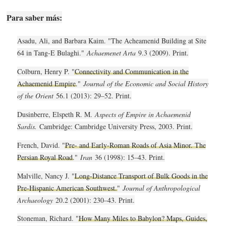
Para saber más:
Asadu, Ali, and Barbara Kaim. "The Acheamenid Building at Site
64 in Tang-E Bulaghi."
Achaemenet Arta
9.3 (2009). Print.
Colburn, Henry P. "
Connectivity and Communication in the
Achaemenid Empire
."
Journal of the Economic and Social History
of the Orient
56.1 (2013): 29–52. Print.
Dusinberre, Elspeth R. M.
Aspects of Empire in Achaemenid
Sardis.
Cambridge: Cambridge University Press, 2003. Print.
French, David. "
Pre- and Early-Roman Roads of Asia Minor. The
Persian Royal Road
."
Iran
36 (1998): 15–43. Print.
Malville, Nancy J. "
Long-Distance Transport of Bulk Goods in the
Pre-Hispanic American Southwest.
"
Journal of Anthropological
Archaeology
20.2 (2001): 230–43. Print.
Stoneman, Richard. "
How Many Miles to Babylon? Maps, Guides,