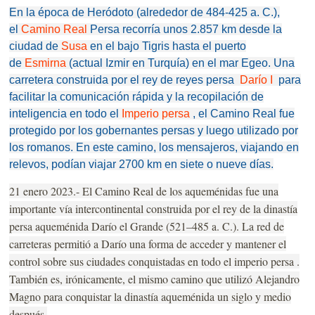
En la época de
Heródoto
(alrededor de 484-425 a. C.),
el
Camino Real
Persa recorría unos 2.857 km desde la
ciudad de
Susa
en el bajo Tigris hasta el puerto
de
Esmirna
(actual Izmir en Turquía) en el mar Egeo.
Una
carretera construida por el rey de reyes persa
Darío I
para
facilitar la comunicación rápida y la recopilación de
inteligencia en todo el
Imperio persa
, el Camino Real fue
protegido por los gobernantes persas y luego utilizado por
los romanos.
En este camino, los mensajeros, viajando en
relevos, podían viajar 2700 km en siete o nueve días.
21 enero 2023.- El Camino Real de los aqueménidas fue una
importante vía intercontinental construida por el rey de la dinastía
persa aqueménida Darío el Grande (521–485 a. C.). La red de
carreteras permitió a Darío una forma de acceder y mantener el
control sobre sus ciudades conquistadas en todo el imperio persa .
También es, irónicamente, el mismo camino que utilizó Alejandro
Magno para conquistar la dinastía aqueménida un siglo y medio
después.