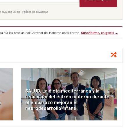
e baja con un clic.
Política de privacidad
a día las noticias del Corredor del Henares en tu correo.
Suscribirme, es gratis →
SALUD. La dieta mediterránea y la
reducción del estrés materno durante
a
el embarazo mejoran el
neurodesarrollo infantil