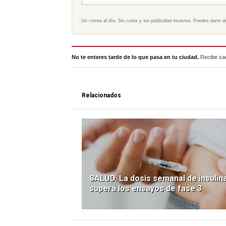
Un correo al día. Sin coste y sin publicidad invasiva. Puedes darte d
No te enteres tarde de lo que pasa en tu ciudad.
Recibe cad
Relacionados
SALUD. La dosis semanal de insulin
supera los ensayos de fase 3