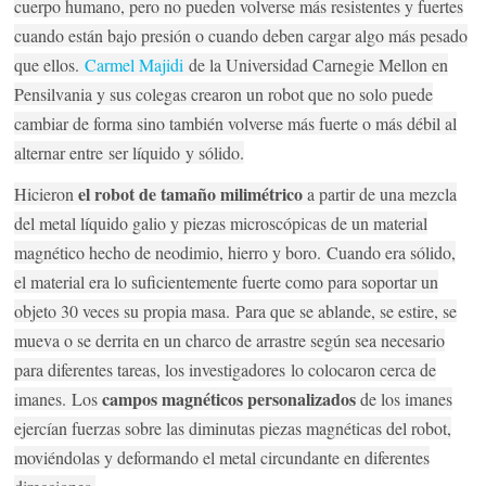
cuerpo humano
, pero no pueden volverse más resistentes y fuertes
cuando están bajo presión o cuando deben cargar algo más pesado
que ellos.
Carmel Majidi
de la Universidad Carnegie Mellon en
Pensilvania y sus colegas crearon un robot que no solo puede
cambiar de forma sino también volverse más fuerte o más débil al
alternar entre
ser líquido
y sólido.
el robot de tamaño milimétrico
Hicieron
a partir de una mezcla
del metal líquido galio y piezas microscópicas de un material
magnético hecho de neodimio, hierro y boro.
Cuando era sólido,
el material era lo suficientemente fuerte como para soportar un
objeto 30 veces su propia masa.
Para que se ablande, se estire, se
mueva o se derrita en un charco de arrastre según sea necesario
para diferentes tareas, los investigadores
lo colocaron cerca de
campos magnéticos personalizados
imanes
.
Los
de los imanes
ejercían fuerzas sobre las diminutas piezas magnéticas del robot,
moviéndolas y deformando el metal circundante en diferentes