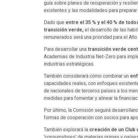
guía sobre planes de recuperación y resilie
existentes y las modalidades para preparar
Dado que
entre el 35 % y el 40 % de todo
transición verde,
el desarrollo de las habi
remunerados será una prioridad para el Año
Para desarrollar una
transición verde cen
Academias de Industria Net-Zero para imple
industrias estratégicas.
También considerará cómo combinar un
enf
capacidades reales, con enfoques existentes
de nacionales de terceros países a los merc
medidas para fomentar y alinear la financiac
Por último, la Comisión seguirá desarrollan
formas de cooperación con socios para apoya
También explorará la
creación de un Club 
'consumidores' de materias primas y países 