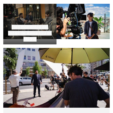
Tres momentos del
rodaje de
Reina roja
en
Madrid