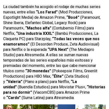
La ciudad también ha acogido el rodaje de muchas series
nuevas, entre ellas
“Los Farad”
(Mod Producciones,
Espotlight Media) de Amazon Prime,
“Bosé”
(Paramount,
Shine Iberia, Elefantec Global, Legacy Rock) para
Paramount+,
“Machos alfa”
(Contubernio Films) para
Netflix,
“Una industria XXXL”
(Bambú Producciones, La
Claqueta PC) para Starzplay,
“Todas las veces que nos
enamoramos”
(El Desorden Produce, Zeta Audiovisual)
para Netflix o la esperada
“UPA Next”
(The Mediapro
Studio) para Atresmedia. A ellas se suman nuevas
temporadas de las series españolas más exitosas y
premiadas del momento, entre las que cabe mencionar
títulos como
“30 monedas”
(Pokeepsie Films, Greenlit
Productions) para HBO Max,
“Élite”
(Zeta Studios)
y
“Valeria”
(Plano a plano) para Netflix,
“La
unidad”
(Buendía Estudios) para Movistar Plus+,
“Historias
para no dormir”
(ViacomCBS) para Amazon Prime
o
“Cardo”
(Suma Latina) para Atresmedia.