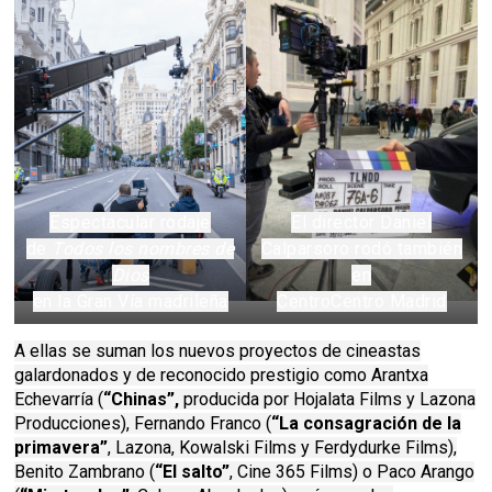
Espectacular rodaje
El director Daniel
de
Todos los nombres de
Calparsoro rodó también
Dios
en
en la Gran Vía madrileña
CentroCentro Madrid
A ellas se suman los nuevos proyectos de cineastas
galardonados y de reconocido prestigio como Arantxa
Echevarría (
“Chinas”,
producida por Hojalata Films y Lazona
Producciones), Fernando Franco (
“La consagración de la
primavera”
, Lazona, Kowalski Films y Ferdydurke Films),
Benito Zambrano (
“El salto”
, Cine 365 Films) o Paco Arango