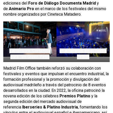
ediciones del
Foro de Diálogo Documenta Madrid
y
de
Animario Pro
en el marco de los festivales del mismo
nombre organizados por Cineteca Matadero.
I Afterwork ‘Cortamos
2º Afterwork en el Teatro
para…’en Green Patio
Eslava
Madrid Film Office también reforzó su colaboración con
festivales y eventos que impulsan el encuentro industrial, la
formación profesional y la promoción y divulgación del
audiovisual madrileño a través del patrocinio de 8 eventos
desarrollados en la ciudad. En 2022, la oficina patrocinó la
novena edición de los célebres
Premios Platino
y la
segunda edición del mercado audiovisual de
referencia
Iberseries & Platino Industria
, fomentando los
vínculos entre el audiovisual español e iberoamericano, así