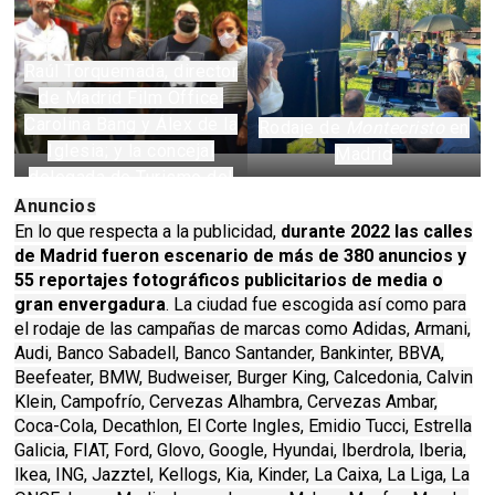
Raúl Torquemada, director
de Madrid Film Office;
Carolina Bang y Álex de la
Rodaje de
Montecristo
en
Iglesia; y la concejal
Madrid
delegada de Turismo del
Ayuntamiento de Madrid,
Anuncios
Almudena Maíllo, durante
En lo que respecta a la publicidad,
durante 2022 las calles
de Madrid fueron escenario de más de 380 anuncios y
el rodaje de
30
55 reportajes fotográficos publicitarios de media o
monedas
en la Plaza de
gran envergadura
. La ciudad fue escogida así como para
Neptuno
el rodaje de las campañas de marcas como Adidas, Armani,
Audi, Banco Sabadell, Banco Santander, Bankinter, BBVA,
Beefeater, BMW, Budweiser, Burger King, Calcedonia, Calvin
Klein, Campofrío, Cervezas Alhambra, Cervezas Ambar,
Coca-Cola, Decathlon, El Corte Ingles, Emidio Tucci, Estrella
Galicia, FIAT, Ford, Glovo, Google, Hyundai, Iberdrola, Iberia,
Ikea, ING, Jazztel, Kellogs, Kia, Kinder, La Caixa, La Liga, La