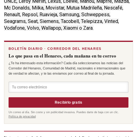
ONCE, Leroy Merlin, Lexus, Loewe, Mahou, Mapfre, Mazda,
Mc Donalds, Milka, Movistar, Mutua Madrileña, Nescafé,
Renault, Repsol, Ruavieja, Samsung, Schweppess,
Seagrams, Seat, Siemens, Tacobell, Telepizza, Vinted,
Vodafone, Volvo, Wallapop, Xiaomi o Zara.
BOLETÍN DIARIO · CORREDOR DEL HENARES
Lo que pasa en el Henares, cada mañana en tu correo
¿Te ha interesado esta información? Cada día seleccionamos las noticias del
Corredor del Henares, Comunidad de Madrid, nacionales e internacionales que
de verdad te afectan, y te las enviamos por correo al final de tu jornada.
Recibirlo gratis
Un correo al día. Sin coste y sin publicidad invasiva. Puedes darte de baja con un clic.
Política de privacidad