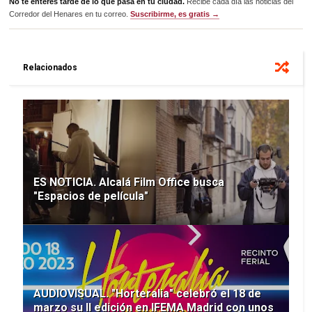
No te enteres tarde de lo que pasa en tu ciudad.
Recibe cada día las noticias del
Corredor del Henares en tu correo.
Suscribirme, es gratis →
Relacionados
ES NOTICIA. Alcalá Film Office busca
"Espacios de película"
AUDIOVISUAL. "Horteralia" celebró el 18 de
marzo su II edición en IFEMA Madrid con unos