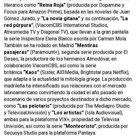
literarios como
“Reina Roja”
(producida por Dopamine y
Focus para Amazon Prime), basada en las novelas de Juan
Gómez Jurado, y
“La novia gitana”
y su continuación,
“La
red púrpura”
, (ViacomCBS International Studios,
Atresmedia TV y Diagonal TV), que llevan a la gran pantalla
la serie Inspectora Elena Blanco escrita por Carmen Mola.
También se ha rodado en Madrid
“Mentiras
pasajeras”
(Paramount+), segunda serie producida por El
Deseo, la productora de los hermanos Almodóvar, en
colaboración ViacomCBS, así como la serie
británica
“Kaos”
(Sister, All3Media, Brightstar para Netflix),
que adapta a la actualidad la mitología griega. La producción
madrileña ha intensificado sus relaciones con el mercado
latinoamericano convirtiendo la ciudad el año pasado en
escenario de varios proyectos destinados a dicho mercado,
como
“Las pelotaris”
(producida por The Mediapro Studio
y TelevisaUnivisión) y
“Los artistas”
(Isla Audiovisual),
ambas para la plataforma VIX+, propiedad de Televisa
Univisión, así como la serie
“Montecristo”
, producida por
Secuoya Studio para la plataforma Pantaya.