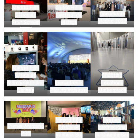
Madrid Film
En MAFIZ –
Documenta
Office en
Festival de
Madrid 2022
Fitur Screen
Málaga
2022
Madrid Film
Office en
Shooting
Marché du Film-
Iberseries &
Locations
Cannes
Platino Industria
Marketplace
Madrid Film
Festival
Primer Animario
Office en
Internacional
PRO
Ventana Sur
de Cine de San