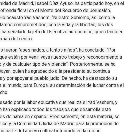
idad de Madrid, Isabel Díaz Ayuso, ha participado hoy, en el
a ofrenda floral en el Monte del Recuerdo de Jerusalén,
 Holocausto Yad Vashem. “Nuestro Gobierno, así como la
amos comprometidos, con la vida y la libertad, los dos
ha señalado la jefa del Ejecutivo autonómico, quien también
rmas del centro.
 fueron “asesinados, a tantos niños”, ha concluido: “Por
s que están por venir, vaya nuestro trabajo y reconocimiento a
o y de cualquier tipo de violencia”. Posteriormente, se ha
ayan, quien ha agradecido a la presidenta su continua
 y por apoyar al pueblo judío. De hecho, ha destacado su
a el mundo, para Europa, su determinación de luchar contra el
icho.
esado por la labor educativa que realiza el Yad Vashem, y
 han explicado todos los trabajos que desarrolla este
es de habla en español. Precisamente, en esta materia, se
mico y la Comunidad Judía de Madrid para la promoción de
mo parte del acervo cultural integrado en la región.