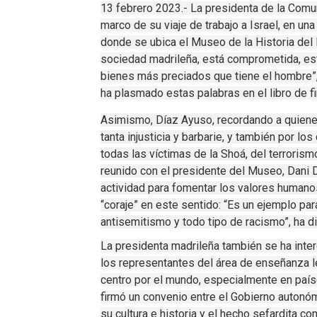
13 febrero 2023.- La presidenta de la Comun
marco de su viaje de trabajo a Israel, en un
donde se ubica el Museo de la Historia del
sociedad madrileña, está comprometida, est
bienes más preciados que tiene el hombre”, 
ha plasmado estas palabras en el libro de fi
Asimismo, Díaz Ayuso, recordando a quienes
tanta injusticia y barbarie, y también por lo
todas las víctimas de la Shoá, del terrorism
reunido con el presidente del Museo, Dani D
actividad para fomentar los valores humanos
“coraje” en este sentido: “Es un ejemplo par
antisemitismo y todo tipo de racismo”, ha d
La presidenta madrileña también se ha inter
los representantes del área de enseñanza le
centro por el mundo, especialmente en país
firmó un convenio entre el Gobierno autonó
su cultura e historia y el hecho sefardita co