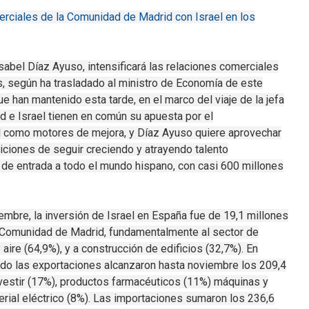
erciales de la Comunidad de Madrid con Israel en los
abel Díaz Ayuso, intensificará las relaciones comerciales
s, según ha trasladado al ministro de Economía de este
ue han mantenido esta tarde, en el marco del viaje de la jefa
d e Israel tienen en común su apuesta por el
ad como motores de mejora, y Díaz Ayuso quiere aprovechar
ciones de seguir creciendo y atrayendo talento
 de entrada a todo el mundo hispano, con casi 600 millones
bre, la inversión de Israel en España fue de 19,1 millones
la Comunidad de Madrid, fundamentalmente al sector de
y aire (64,9%), y a construcción de edificios (32,7%). En
sado las exportaciones alcanzaron hasta noviembre los 209,4
estir (17%), productos farmacéuticos (11%) máquinas y
rial eléctrico (8%). Las importaciones sumaron los 236,6