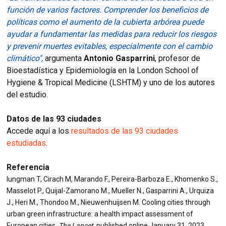
función de varios factores. Comprender los beneficios de
políticas como el aumento de la cubierta arbórea puede
ayudar a fundamentar las medidas para reducir los riesgos
y prevenir muertes evitables, especialmente con el cambio
climático",
argumenta
Antonio Gasparrini
, profesor de
Bioestadística y Epidemiología en la London School of
Hygiene & Tropical Medicine (LSHTM) y uno de los autores
del estudio.
Datos de las 93 ciudades
Accede aquí a los
resultados de las 93 ciudades
estudiadas
.
Referencia
Iungman T, Cirach M, Marando F., Pereira-Barboza E., Khomenko S.,
Masselot P., Quijal-Zamorano M., Mueller N., Gasparrini A., Urquiza
J., Heri M., Thondoo M., Nieuwenhuijsen M. Cooling cities through
urban green infrastructure: a health impact assessment of
European cities.
The Lancet
, published online January 31, 2023