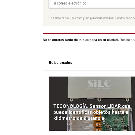
Un correo al día. Sin coste y sin publicidad invasiva. Puedes darte d
No te enteres tarde de lo que pasa en tu ciudad.
Recibe cad
Relacionados
TECONOLOGÍA. Sensor LiDAR que
puede identificar objetos hasta a 1
kilómetro de distancia