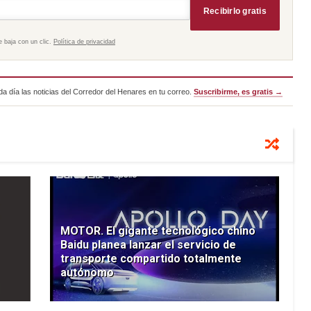
Recibirlo gratis
e baja con un clic.
Política de privacidad
a día las noticias del Corredor del Henares en tu correo.
Suscribirme, es gratis →
MOTOR. El gigante tecnológico chino
Baidu planea lanzar el servicio de
transporte compartido totalmente
autónomo