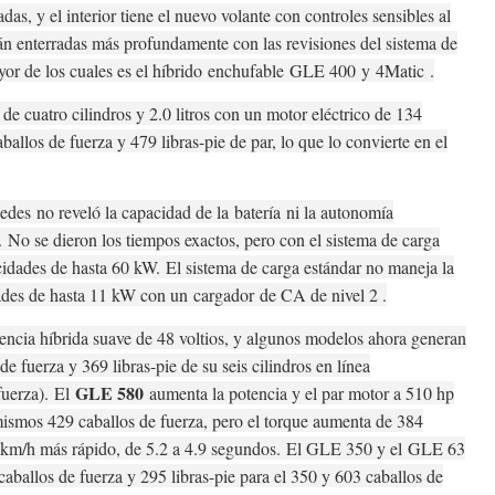
adas, y el interior tiene el nuevo volante con controles sensibles al
tán enterradas más profundamente con las revisiones del sistema de
yor de los cuales es el híbrido
enchufable
GLE 400
y 4Matic
.
 cuatro cilindros y 2.0 litros con un motor eléctrico de 134
ballos de fuerza y ​​479 libras-pie de par, lo que lo convierte en el
edes
no reveló la capacidad de la
batería
ni la autonomía
e.
No se dieron los tiempos exactos, pero con el sistema de carga
ocidades de hasta 60 kW.
El sistema de carga estándar no maneja la
dades de hasta 11 kW con un
cargador
de CA de nivel 2 .
tencia híbrida suave de 48 voltios, y algunos modelos ahora generan
 fuerza y ​​369 libras-pie de su seis cilindros en línea
GLE 580
fuerza).
El
aumenta la potencia y el par motor a 510 hp
mismos 429 caballos de fuerza, pero el torque aumenta de 384
 km/h más rápido, de 5.2 a 4.9 segundos.
El GLE 350 y el
GLE 63
ballos de fuerza y ​​295 libras-pie para el 350 y 603 caballos de