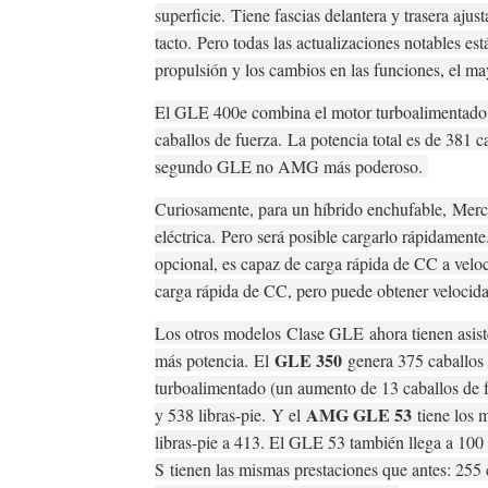
superficie.
Tiene fascias delantera y trasera ajust
tacto.
Pero todas las actualizaciones notables es
propulsión y los cambios en las funciones, el ma
El GLE 400e combina el motor turboalimentado de
caballos de fuerza.
La potencia total es de 381 ca
segundo GLE no AMG más poderoso.
Curiosamente, para un híbrido enchufable,
Merc
eléctrica.
Pero será posible cargarlo rápidament
opcional, es capaz de carga rápida de CC a vel
carga rápida de CC, pero puede obtener veloci
Los otros modelos
Clase GLE
ahora tienen asis
GLE 350
más potencia.
El
genera 375 caballos de
turboalimentado (un aumento de 13 caballos de 
AMG GLE 53
y 538 libras-pie.
Y el
tiene los 
libras-pie a 413. El GLE 53 también llega a 100
S
tienen las mismas prestaciones que antes: 255 ca