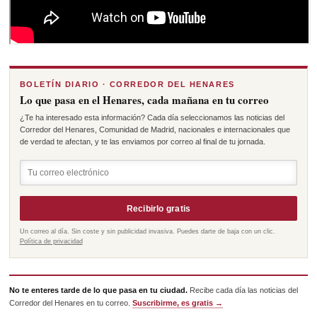
BOLETÍN DIARIO · CORREDOR DEL HENARES
Lo que pasa en el Henares, cada mañana en tu correo
¿Te ha interesado esta información? Cada día seleccionamos las noticias del
Corredor del Henares, Comunidad de Madrid, nacionales e internacionales que
de verdad te afectan, y te las enviamos por correo al final de tu jornada.
Recibirlo gratis
Un correo al día. Sin coste y sin publicidad invasiva. Puedes darte de baja con un clic.
Política de privacidad
No te enteres tarde de lo que pasa en tu ciudad.
Recibe cada día las noticias del
Corredor del Henares en tu correo.
Suscribirme, es gratis →