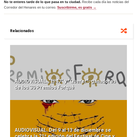
No te enteres tarde de lo que pasa en tu ciudad.
Recibe cada día las noticias del
Corredor del Henares en tu correo.
Suscribirme, es gratis →
Relacionados
AUDIOVISUAL. "El 47" y "Querer", ganadoras
de los 30 Premios Forqué
AUDIOVISUAL. Del 9 al 13 de diciembre se
celebra la 21ª edición del Festival de Cine y