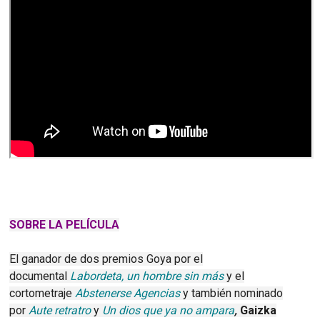
SOBRE LA PELÍCULA
El ganador de dos premios Goya por el
documental
Labordeta, un hombre sin más
y el
cortometraje
Abstenerse Agencias
y también nominado
por
Aute retratro
y
Un dios que ya no ampara
,
Gaizka