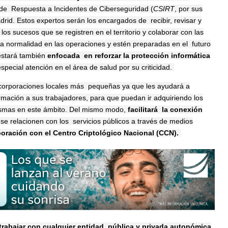
 de Respuesta a Incidentes de Ciberseguridad (
CSIRT
, por sus
rid. Estos expertos serán los encargados de recibir, revisar y
e los sucesos
que se registren en el territorio y colaborar con las
a normalidad en las operaciones y estén preparadas en el futuro
 estará también
enfocada en reforzar la protección informática
special atención en el área de salud por su criticidad.
 corporaciones locales más pequeñas ya que les ayudará a
rmación a sus trabajadores, para que puedan ir adquiriendo los
mismas en este ámbito. Del mismo modo,
facilitará
la conexión
 se relacionen con los servicios públicos a través de medios
ración con el Centro Criptológico Nacional (CCN).
trabajar con cualquier entidad pública y privada autonómica