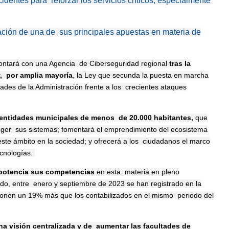
dentes para reforzar los servicios críticos, especialmente
tación de una de sus principales apuestas en materia de
ontará con una Agencia
de Ciberseguridad regional
tras la
y,
por amplia mayoría
, la Ley que secunda la puesta en marcha
ades de la Administración frente a los
crecientes ataques
s entidades municipales de menos
de 20.000 habitantes,
que
eger
sus sistemas; fomentará el emprendimiento del ecosistema
este ámbito en la sociedad; y ofrecerá a los
ciudadanos el marco
ecnologías.
 potencia sus competencias
en esta materia en pleno
ido, entre enero y septiembre de 2023 se han registrado en la
uponen un 19% más que los contabilizados en el mismo periodo del
na visión centralizada y de aumentar las facultades de