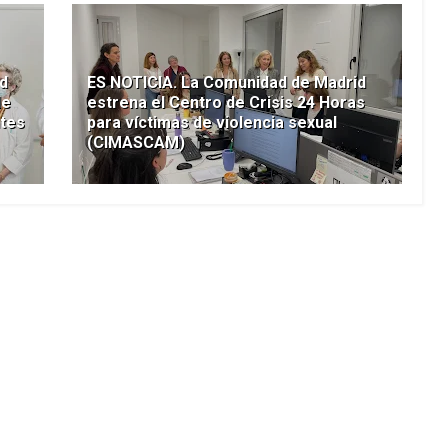
d
ES NOTICIA. La Comunidad de Madrid
de
estrena el Centro de Crisis 24 Horas
ntes
para víctimas de violencia sexual
(CIMASCAM)