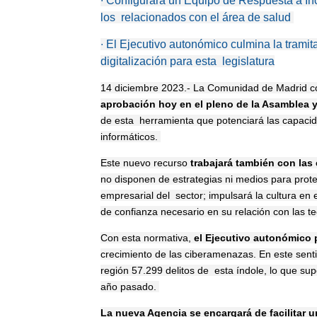
∙
Configurará un Equipo de Respuesta a Inci
los relacionados con el área de salud
∙
El Ejecutivo autonómico culmina la trami
digitalización para esta legislatura
14 diciembre 2023.-
La Comunidad de Madrid c
aprobación hoy en el pleno de la Asamblea 
de esta
herramienta que potenciará las capacid
informáticos.
Este nuevo recurso
trabajará también con la
no disponen de estrategias ni medios para prot
empresarial del
sector; impulsará la cultura en 
de confianza necesario en su relación con las t
Con esta normativa,
el Ejecutivo autonómico
crecimiento de las ciberamenazas. En este sent
región 57.299 delitos de esta índole, lo que s
año pasado.
La nueva Agencia se encargará de facilitar u