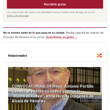
Recibirlo gratis
Un correo al día. Sin coste y sin publicidad invasiva. Puedes darte de baja con un clic.
Política de privacidad
No te enteres tarde de lo que pasa en tu ciudad.
Recibe cada día las noticias del
Corredor del Henares en tu correo.
Suscribirme, es gratis →
Relacionados
CONVOCATORIAS. 14 mayo. Antonio Portillo
Casado presenta su nuevo poemario
“Mientras llueve”, en la librería Diógenes de
Alcalá de Henares