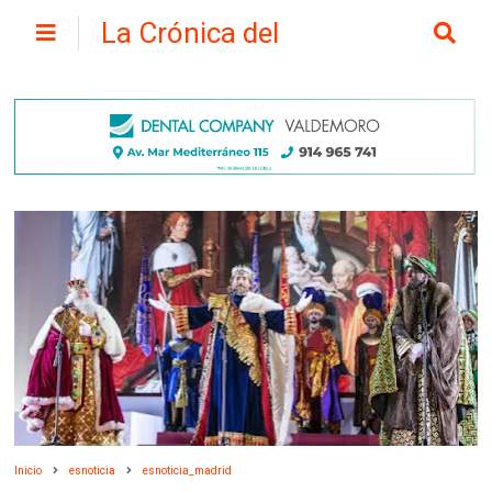
La Crónica del
Henares
Inicio
esnoticia
esnoticia_madrid