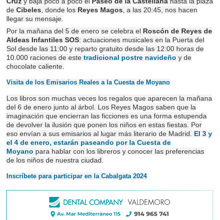
Cruz
y baja poco a poco el
Paseo de la Castellana
hasta la plaza
de
Cibeles
, donde los
Reyes Magos
, a las 20:45, nos hacen
llegar su mensaje.
Por la mañana del 5 de enero se celebra el
Roscón de Reyes de
Aldeas Infantiles SOS
: actuaciones musicales en la Puerta del
Sol desde las 11:00 y reparto gratuito desde las 12:00 horas de
10.000 raciones de este
tradicional postre navideño
y de
chocolate caliente.
Visita de los Emisarios Reales a la Cuesta de Moyano
Los libros son muchas veces los regalos que aparecen la mañana
del 6 de enero junto al árbol. Los Reyes Magos saben que la
imaginación que encierran las ficciones es una forma estupenda
de devolver la ilusión que ponen los niños en estas fiestas. Por
eso envían a sus emisarios al lugar más literario de Madrid.
El 3 y
el 4 de enero, estarán paseando por la Cuesta de
Moyano
para hablar con los libreros y conocer las preferencias
de los niños de nuestra ciudad.
Inscríbete para participar en la Cabalgata 2024