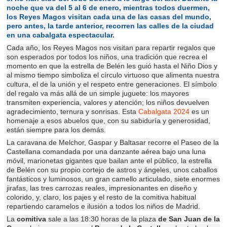
noche que va del 5 al 6 de enero, mientras todos duermen,
los Reyes Magos visitan cada una de las casas del mundo,
pero antes, la tarde anterior, recorren las calles de la ciudad
en una cabalgata espectacular.
Cada año, los Reyes Magos nos visitan para repartir regalos que
son esperados por todos los niños, una tradición que recrea el
momento en que la estrella de Belén les guió hasta el Niño Dios y
al mismo tiempo simboliza el círculo virtuoso que alimenta nuestra
cultura, el de la unión y el respeto entre generaciones. ​El símbolo
del regalo va más allá de un simple juguete: los mayores
transmiten experiencia, valores y atención; los niños devuelven
agradecimiento, ternura y sonrisas. Esta
Cabalgata 2024
es un
homenaje a esos abuelos que, con su sabiduría y generosidad,
están siempre para los demás.
La caravana de Melchor, Gaspar y Baltasar recorre el Paseo de la
Castellana comandada por una danzante aérea bajo una luna
móvil, marionetas gigantes que bailan ante el público, la estrella
de Belén con su propio cortejo de astros y ángeles, unos caballos
fantásticos y luminosos, un gran camello articulado, siete enormes
jirafas, las tres carrozas reales, impresionantes en diseño y
colorido, y, claro, los pajes y el resto de la comitiva habitual
repartiendo caramelos e ilusión a todos los niños de Madrid.
La
comitiva
sale a las 18:30 horas de la plaza
de San Juan de la