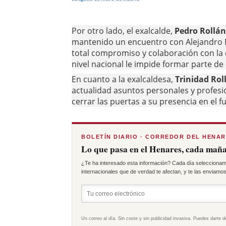
Por otro lado, el exalcalde,
Pedro Rollán
mantenido un encuentro con Alejandro 
total compromiso y colaboración con la 
nivel nacional le impide formar parte d
En cuanto a la exalcaldesa,
Trinidad Rol
actualidad asuntos personales y profesion
cerrar las puertas a su presencia en el f
BOLETÍN DIARIO · CORREDOR DEL HENA
Lo que pasa en el Henares, cada maña
¿Te ha interesado esta información? Cada día seleccionam
internacionales que de verdad te afectan, y te las enviamos 
Un correo al día. Sin coste y sin publicidad invasiva. Puedes darte d