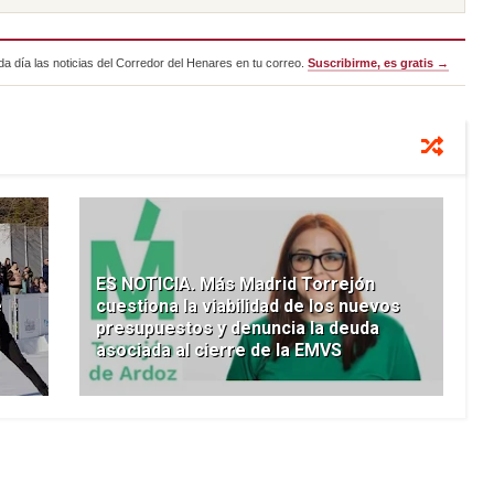
a día las noticias del Corredor del Henares en tu correo.
Suscribirme, es gratis →
ES NOTICIA. Más Madrid Torrejón
e
cuestiona la viabilidad de los nuevos
presupuestos y denuncia la deuda
asociada al cierre de la EMVS