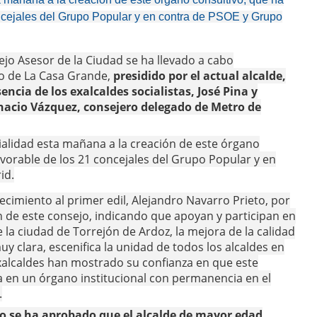
oncejales del Grupo Popular y en contra de PSOE y Grupo
ejo Asesor de la Ciudad se ha llevado a cabo
o de La Casa Grande,
presidido por el actual alcalde,
encia de los exalcaldes socialistas, José Pina y
gnacio Vázquez, consejero delegado de Metro de
ialidad esta mañana a la creación de este órgano
vorable de los 21 concejales del Grupo Popular y en
id.
cimiento al primer edil, Alejandro Navarro Prieto, por
ión de este consejo, indicando que apoyan y participan en
 la ciudad de Torrejón de Ardoz, la mejora de la calidad
y clara, escenifica la unidad de todos los alcaldes en
exalcaldes han mostrado su confianza en que este
a en un órgano institucional con permanencia en el
.
ejo se ha aprobado que el alcalde de mayor edad