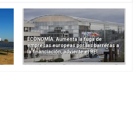
o
ECONOMÍA. Aumenta la fuga de
empresas europeas por las barreras a
la financiación, advierte el BEI