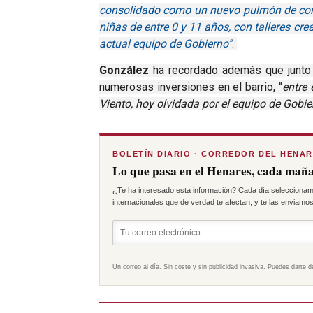
consolidado
como un nuevo pulmón de convi
niñas
de entre 0 y 1
1 años, con talleres cre
actual equipo de Gobierno”
.
González
ha recordado además que junto 
numerosas inversiones en el barrio, “
entre 
Viento
, hoy olvidada por el equipo de Gobie
BOLETÍN DIARIO · CORREDOR DEL HENA
Lo que pasa en el Henares, cada maña
¿Te ha interesado esta información? Cada día seleccionam
internacionales que de verdad te afectan, y te las enviamos 
Un correo al día. Sin coste y sin publicidad invasiva. Puedes darte d