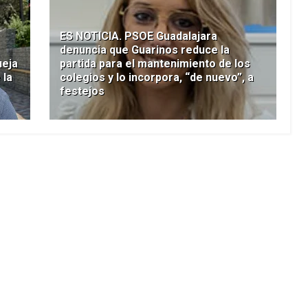
ES NOTICIA. PSOE Guadalajara
denuncia que Guarinos reduce la
ueja
partida para el mantenimiento de los
 la
colegios y lo incorpora, “de nuevo”, a
festejos