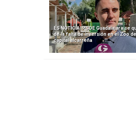
ES NOTICIA. PSOE Guadalajara se q
de la falta de inversión en el Zoo de
capital alcarreña