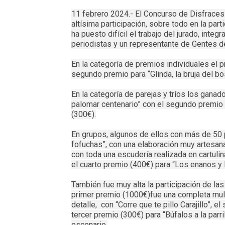
11 febrero 2024.- El Concurso de Disfraces
altísima participación, sobre todo en la par
ha puesto difícil el trabajo del jurado, inte
periodistas y un representante de Gentes de
En la categoría de premios individuales el p
segundo premio para “Glinda, la bruja del bo
En la categoría de parejas y tríos los ganad
palomar centenario” con el segundo premio 
(300€).
En grupos, algunos de ellos con más de 50 p
fofuchas”, con una elaboración muy artesana
con toda una escudería realizada en cartulina
el cuarto premio (400€) para “Los enanos y
También fue muy alta la participación de la
primer premio (1000€)fue una completa multi
detalle, con “Corre que te pillo Carajillo”, 
tercer premio (300€) para “Búfalos a la parril
escenario.