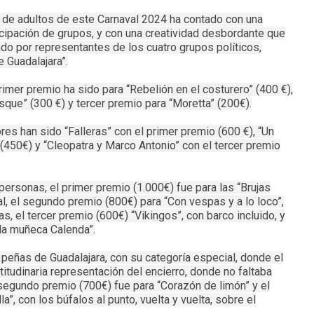
 de adultos de este Carnaval 2024 ha contado con una
ticipación de grupos, y con una creatividad desbordante que
grado por representantes de los cuatro grupos políticos,
 Guadalajara”.
rimer premio ha sido para “Rebelión en el costurero” (400 €),
sque” (300 €) y tercer premio para “Moretta” (200€).
ores han sido “Falleras” con el primer premio (600 €), “Un
(450€) y “Cleopatra y Marco Antonio” con el tercer premio
ersonas, el primer premio (1.000€) fue para las “Brujas
l, el segundo premio (800€) para “Con vespas y a lo loco”,
s, el tercer premio (600€) “Vikingos”, con barco incluido, y
 la muñeca Calenda”.
s peñas de Guadalajara, con su categoría especial, donde el
tudinaria representación del encierro, donde no faltaba
el segundo premio (700€) fue para “Corazón de limón” y el
la”, con los búfalos al punto, vuelta y vuelta, sobre el