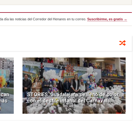
a día las noticias del Corredor del Henares en tu correo.
Suscribirme, es gratis →
lcan
STORIES. Guadalajara se llenó de color
 más
con el desfile infantil del Carnaval