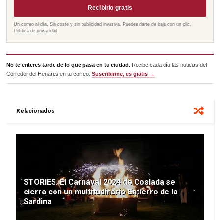
Recibirlo gratis
Un correo al día. Sin coste y sin publicidad invasiva. Puedes darte de baja con un clic.
Política de privacidad
No te enteres tarde de lo que pasa en tu ciudad.
Recibe cada día las noticias del
Corredor del Henares en tu correo.
Suscribirme, es gratis →
Relacionados
STORIES. El Carnaval 2024 de Coslada se
cierra con un multitudinario Entierro de la
Sardina