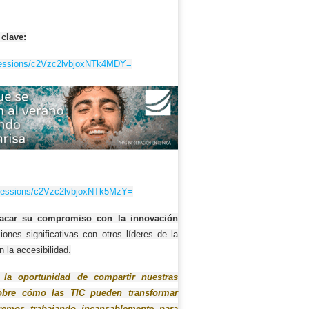
clave:
essions/
c2Vzc2lvbjoxNTk4MDY=
sessions/
c2Vzc2lvbjoxNTk5MzY=
tacar su compromiso con la innovación
ones significativas con otros líderes de la
 la accesibilidad.
 la oportunidad de compartir nuestras
 sobre cómo las TIC pueden transformar
iremos trabajando incansablemente para