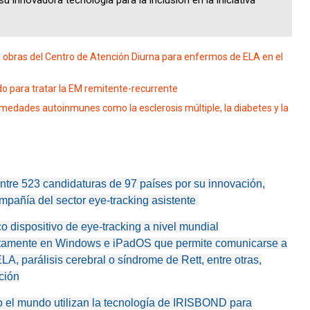
innovadora tecnología para la inclusión en la iniciativa
s obras del Centro de Atención Diurna para enfermos de ELA en el
o para tratar la EM remitente-recurrente
medades autoinmunes como la esclerosis múltiple, la diabetes y la
tre 523 candidaturas de 97 países por su innovación,
ompañía del sector eye-tracking asistente
o dispositivo de eye-tracking a nivel mundial
tintamente en Windows e iPadOS que permite comunicarse a
A, parálisis cerebral o síndrome de Rett, entre otras,
ación
 el mundo utilizan la tecnología de IRISBOND para