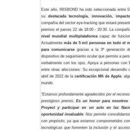
Este año, IRISBOND ha sido seleccionada entre 5
su
destacada tecnología, innovación, impacto
compañía del sector eye-tracking que estará presen
premios el jueves 22 de 18:00 - 20:30.
La compañ
nivel mundial multiplataforma
capaz de funcion
Actualmente
más de 5 mil personas en todo el 
para comunicarse
gracias a la 3ª generación d
dispositivo de seguimiento ocular que permite a pe
verbalmente con los ojos. Apoya a personas con E
entre otras afecciones. Su excepcional desarrollo
abril de 2022 de la
certificación Mfi de Apple
, al
mundo.
“Estamos profundamente agradecidos por el reconoc
prestigioso premio
. Es un honor para nosotros
Proyect y participar en un acto en las Nac
oportunidad invaluable
. Nos permite consolidarno
con propósito, ya que estamos comprometidos con 
tecnológicas que fomenten la inclusión y el acceso