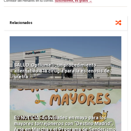
Corredor del Henares en tu correo.
Suscribirme, es gratis →
Relacionados
SALUD. Optilume®, un procedimiento
alternativo a la cirugía para la estenosis de
uretra
ES NOTICIA. Actividades en mayo para los
mayores torrejoneros con “Destino Madrid”,
Arte en Marcha y el Programa de Senderismo