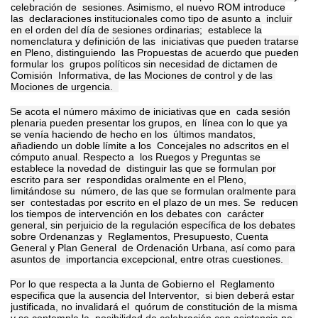
celebración de sesiones. Asimismo, el nuevo ROM introduce
las declaraciones institucionales como tipo de asunto a incluir
en el orden del día de sesiones ordinarias; establece la
nomenclatura y definición de las iniciativas que pueden tratarse
en Pleno, distinguiendo las Propuestas de acuerdo que pueden
formular los grupos políticos sin necesidad de dictamen de
Comisión Informativa, de las Mociones de control y de las
Mociones de urgencia.
Se acota el número máximo de iniciativas que en cada sesión
plenaria pueden presentar los grupos, en línea con lo que ya
se venía haciendo de hecho en los últimos mandatos,
añadiendo un doble límite a los Concejales no adscritos en el
cómputo anual. Respecto a los Ruegos y Preguntas se
establece la novedad de distinguir las que se formulan por
escrito para ser respondidas oralmente en el Pleno,
limitándose su número, de las que se formulan oralmente para
ser contestadas por escrito en el plazo de un mes. Se reducen
los tiempos de intervención en los debates con carácter
general, sin perjuicio de la regulación
específica de los debates
sobre Ordenanzas y Reglamentos, Presupuesto, Cuenta
General y Plan General de Ordenación Urbana, así como para
asuntos de importancia excepcional, entre otras cuestiones.
Por lo que respecta a la Junta de Gobierno el Reglamento
especifica que la ausencia del Interventor, si bien deberá estar
justificada, no invalidará el quórum de constitución de la misma
y se contempla la posibilidad de celebración con asistencia no