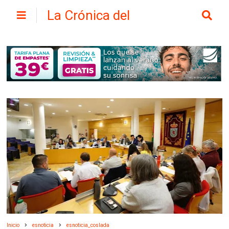
La Crónica del
Henares
Inicio
esnoticia
esnoticia_coslada