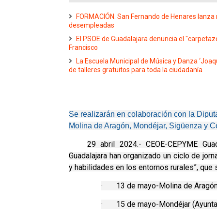
FORMACIÓN. San Fernando de Henares lanza nu
desempleadas
El PSOE de Guadalajara denuncia el "carpetazo
Francisco
La Escuela Municipal de Música y Danza ‘Joaqu
de talleres gratuitos para toda la ciudadanía
Se realizarán en colaboración con la Diput
Molina de Aragón, Mondéjar, Sigüenza y Co
29 abril 2024.- CEOE-CEPYME Guadal
Guadalajara han organizado un ciclo de jorn
y habilidades en los entornos rurales”, que 
·
13 de mayo-Molina de Aragón
·
15 de mayo-Mondéjar (Ayunt