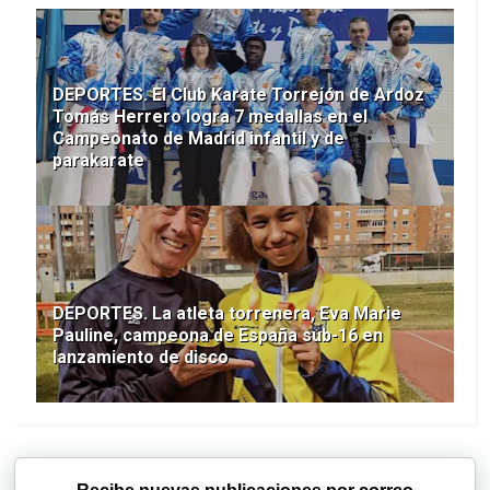
DEPORTES. El Club Karate Torrejón de Ardoz
Tomás Herrero logra 7 medallas en el
Campeonato de Madrid infantil y de
parakarate
DEPORTES. La atleta torrenera, Eva Marie
Pauline, campeona de España sub-16 en
lanzamiento de disco