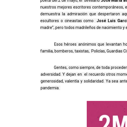
poeta del 2 de mayo, el  sevillano 
José María B
nuestros mejores escritores contemporáneos, e
demuestra la admiración que despertaron aquel
escultores o cineastas como  
José Luis Garci
madre”, pero todos madrileños de nacimiento y 
Esos héroes anónimos que levantan ho
familia, bomberos, taxistas, Policías, Guardias C
Gentes, como siempre, de toda procedenci
adversidad. Y dejan en  el recuerdo otros mome
generosidad, valentía y solidaridad. Ya sea ant
pandemia. 