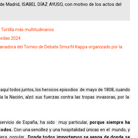
 de Madrid, ISABEL DÍAZ AYUSO, con motivo de los actos del
Tortilla más multitudinarios
guedas 2024
 ganadora del Torneo de Debate Smurfit Kappa organizado por la
uí todos juntos, los heroicos episodios  de mayo de 1808, cuando 
 la Nación, alzó sus fuerzas contra las tropas invasoras, por la  
servicio de España, ha sido  muy particular, 
porque siempre ha 
todos. 
Con una sencillez y una hospitalidad únicas en el  mundo, y 
era, popular.  
Donde todos importamos se venga de donde se 