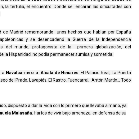
, la tertulia, el encuentro. Donde se  encaran las dificultades con 
 
ad de Madrid rememorando  unos hechos que hablan por España 
napoleónicas y se desencadenó la Guerra de la Independencia 
s del mundo, protagonista de la primera globalización, del
e la Hispanidad, no podía permanecer sumisa y sometida.
a Navalcarnero o  Alcalá de Henares
. El Palacio Real, La Puerta 
aseo del Prado, Lavapiés, El Rastro, Fuencarral,  Antón Martín… Todo 
o, dispuesto a dar la  vida con lo primero que llevaba a mano, ya 
nuela Malasaña
. 
Hartos de vivir bajo amenaza, en defensa de su