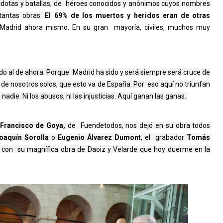
écdotas y batallas, de  héroes conocidos y anónimos cuyos nombres 
tantas obras. 
El 69% de los muertos y heridos eran de otras
e Madrid ahora mismo. En su gran mayoría, civiles, muchos muy
ido al de ahora. Porque Madrid ha sido y será siempre será cruce de
e nosotros solos, que esto va de España. Por eso aquí no triunfan
adie. Ni los abusos, ni las injusticias. Aquí ganan las ganas.
Francisco de Goya, 
de  Fuendetodos, nos dejó en su obra todos 
oaquín Sorolla 
o 
Eugenio Álvarez Dumont
, el  grabador 
Tomás 
, con  su magnífica obra de Daoiz y Velarde que hoy duerme en la 