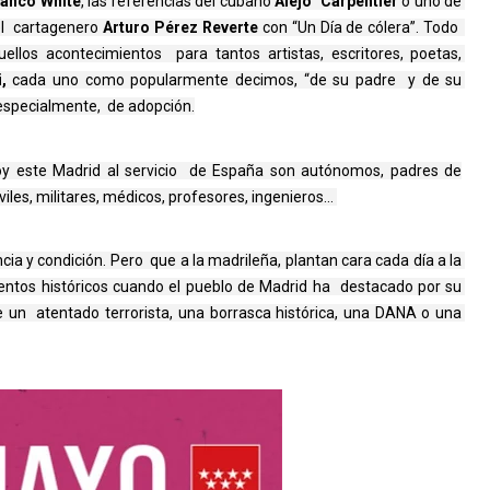
lanco White
, las referencias del cubano 
Alejo  Carpentier 
o uno de 
l  cartagenero 
Arturo Pérez Reverte 
con “Un Día de cólera”. Todo  
los acontecimientos  para tantos artistas, escritores, poetas, 
, 
cada uno como popularmente decimos, “de su padre  y de su 
especialmente,  de adopción.
y este Madrid al servicio de España son autónomos, padres de
iviles, militares, médicos, profesores, ingenieros…
a y condición. Pero  que a la madrileña, plantan cara cada día a la 
ntos históricos cuando el pueblo de Madrid ha  destacado por su 
e un  atentado terrorista, una borrasca histórica, una DANA o una 