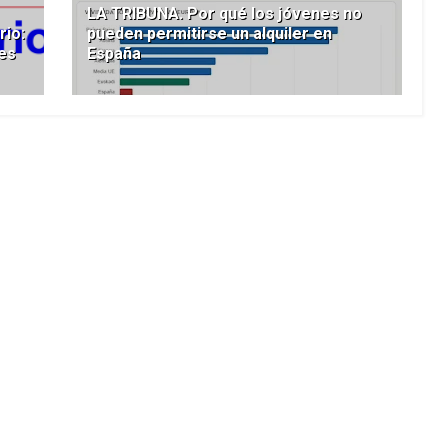
LA TRIBUNA. Por qué los jóvenes no
rio:
pueden permitirse un alquiler en
les
España