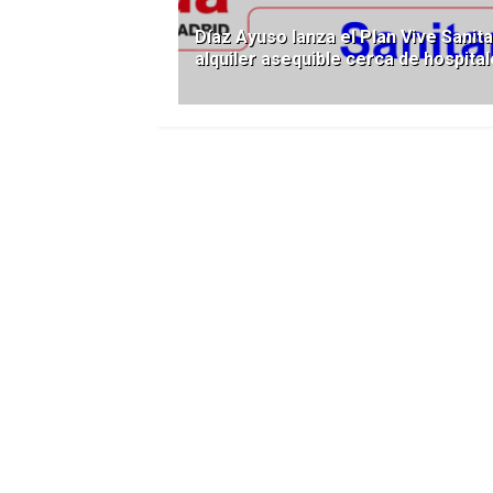
Díaz Ayuso lanza el Plan Vive Sanita
alquiler asequible cerca de hospita