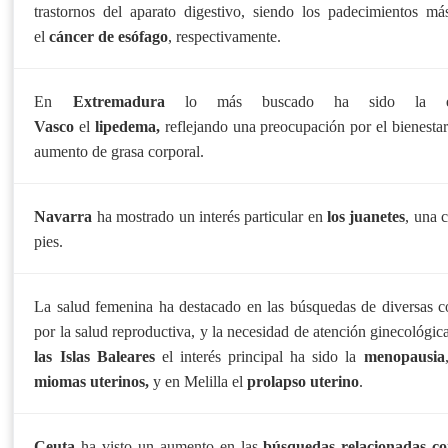
trastornos del aparato digestivo, siendo los padecimientos m
el
cáncer de esófago
, respectivamente.
En
Extremadura
lo más buscado ha sido la
Vasco
el
lipedema,
reflejando una preocupación por el bienestar 
aumento de grasa corporal.
Navarra
ha mostrado un interés particular en
los
juanetes
, una 
pies.
La salud femenina ha destacado en las búsquedas de diversas co
por la salud reproductiva, y la necesidad de atención ginecológica
las Islas Baleares
el interés principal ha sido la
menopausia
miomas uterinos,
y en Melilla el
prolapso uterino
.
Ceuta
ha visto un aumento en las
búsquedas relacionadas con