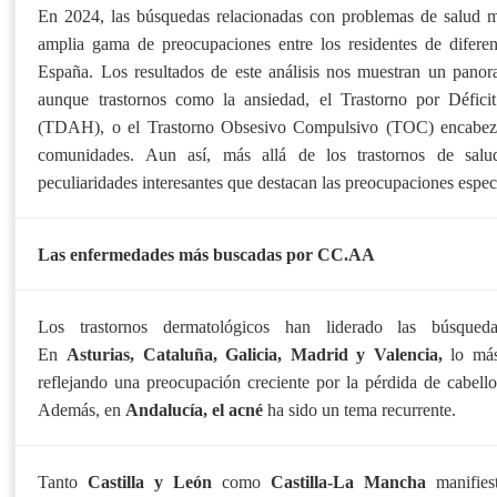
En 2024, las búsquedas relacionadas con problemas de salud me
amplia gama de preocupaciones entre los residentes de difer
España. Los resultados de este análisis nos muestran un panor
aunque trastornos como la ansiedad, el Trastorno por Défici
(TDAH), o el Trastorno Obsesivo Compulsivo (TOC) encabezan
comunidades. Aun así, más allá de los trastornos de salu
peculiaridades interesantes que destacan las preocupaciones espec
Las enfermedades más buscadas por CC.AA
Los trastornos dermatológicos han liderado las búsque
En
Asturias,
Cataluña, Galicia, Madrid y Valencia,
lo má
reflejando una preocupación creciente por la pérdida de cabell
Además, en
Andalucía, el acné
ha sido un tema recurrente.
Tanto
Castilla y León
como
Castilla-La Mancha
manifie