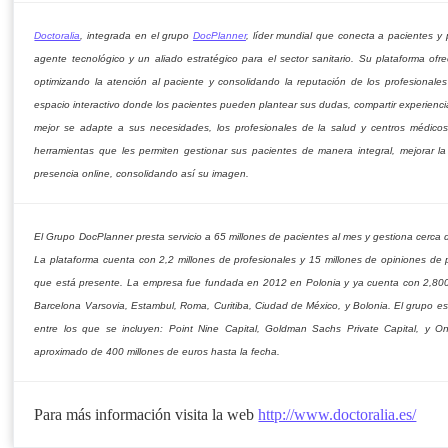
Doctoralia
, integrada en el grupo
DocPlanner
, líder mundial que conecta a pacientes y 
agente tecnológico y un aliado estratégico para el sector sanitario. Su plataforma o
optimizando la atención al paciente y consolidando la reputación de los profesional
espacio interactivo donde los pacientes pueden plantear sus dudas, compartir experiencia
mejor se adapte a sus necesidades, los profesionales de la salud y centros médico
herramientas que les permiten gestionar sus pacientes de manera integral, mejorar la
presencia online, consolidando así su imagen.
El Grupo DocPlanner presta servicio a 65 millones de pacientes al mes y gestiona cerca 
La plataforma cuenta con 2,2 millones de profesionales y 15 millones de opiniones de p
que está presente. La empresa fue fundada en 2012 en Polonia y ya cuenta con 2,80
Barcelona Varsovia, Estambul, Roma, Curitiba, Ciudad de México, y Bolonia. El grupo es
entre los que se incluyen: Point Nine Capital, Goldman Sachs Private Capital, y 
aproximado de 400 millones de euros hasta la fecha.
Para más información visita la web
http://www.doctoralia.es/