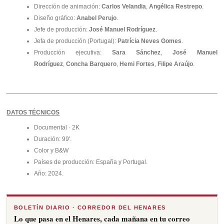
Dirección de animación:
Carlos Velandia
,
Angélica Restrepo
.
Diseño gráfico:
Anabel Perujo
.
Jefe de producción:
José Manuel
Rodríguez
.
Jefa de producción (Portugal):
Patrícia Neves Gomes
.
Producción ejecutiva:
Sara Sánchez
,
José Manuel
Rodríguez
,
Concha Barquero
,
Hemi Fortes
,
Filipe Araújo
.
DATOS TÉCNICOS
Documental · 2K
Duración: 99'.
Color y B&W
Países de producción: España y Portugal.
Año: 2024.
BOLETÍN DIARIO · CORREDOR DEL HENARES
Lo que pasa en el Henares, cada mañana en tu correo