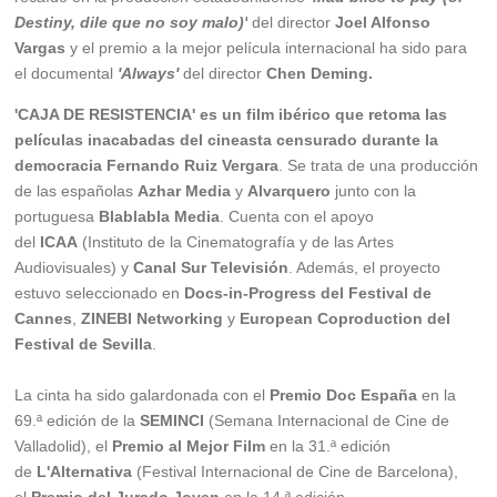
Destiny, dile que no soy malo)'
del director
Joel Alfonso
Vargas
y el premio a la mejor película internacional ha sido para
el documental
'Always'
del director
Chen Deming.
'CAJA DE RESISTENCIA' es un film ibérico que retoma las
películas inacabadas del cineasta censurado durante la
democracia Fernando Ruiz Vergara
. Se trata de una producción
de las españolas
Azhar Media
y
Alvarquero
junto con la
portuguesa
Blablabla Media
. Cuenta con el apoyo
del
ICAA
(Instituto de la Cinematografía y de las Artes
Audiovisuales) y
Canal Sur Televisión
. Además, el proyecto
estuvo seleccionado en
Docs-in-Progress del Festival de
Cannes
,
ZINEBI
Networking
y
European Coproduction del
Festival de Sevilla
.
La cinta ha sido galardonada con el
Premio Doc España
en la
69.ª edición de la
SEMINCI
(Semana Internacional de Cine de
Valladolid), el
Premio al Mejor Film
en la 31.ª edición
de
L'Alternativa
(Festival Internacional de Cine de Barcelona),