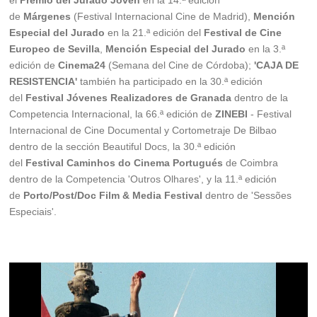
el
Premio del Jurado Joven
en la 14.ª edición
de
Márgenes
(Festival Internacional Cine de Madrid),
Mención
Especial del Jurado
en la 21.ª edición del
Festival de Cine
Europeo de Sevilla
,
Mención Especial del Jurado
en la 3.ª
edición de
Cinema24
(Semana del Cine de Córdoba);
'CAJA DE
RESISTENCIA'
también ha participado en la 30.ª edición
del
Festival Jóvenes Realizadores de Granada
dentro de la
Competencia Internacional, la 66.ª edición de
ZINEBI
- Festival
Internacional de Cine Documental y Cortometraje De Bilbao
dentro de la sección Beautiful Docs, la 30.ª edición
del
Festival Caminhos do Cinema Portugués
de Coimbra
dentro de la Competencia 'Outros Olhares', y la 11.ª edición
de
Porto/Post/Doc Film & Media Festival
dentro de 'Sessões
Especiais'.