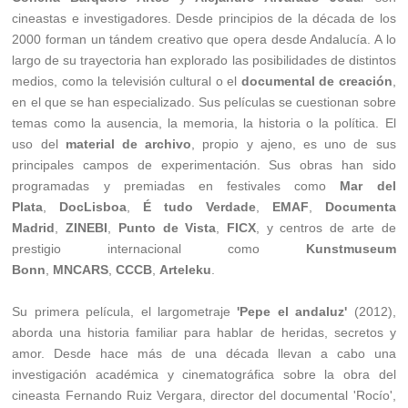
cineastas e investigadores. Desde principios de la década de los
2000 forman un tándem creativo que opera desde Andalucía. A lo
largo de su trayectoria han explorado las posibilidades de distintos
medios, como la televisión cultural o el
documental de creación
,
en el que se han especializado. Sus películas se cuestionan sobre
temas como la ausencia, la memoria, la historia o la política. El
uso del
material de archivo
, propio y ajeno, es uno de sus
principales campos de experimentación. Sus obras han sido
programadas y premiadas en festivales como
Mar del
Plata
,
DocLisboa
,
É tudo Verdade
,
EMAF
,
Documenta
Madrid
,
ZINEBI
,
Punto de Vista
,
FICX
, y centros de arte de
prestigio internacional como
Kunstmuseum
Bonn
,
MNCARS
,
CCCB
,
Arteleku
.
Su primera película, el largometraje
'Pepe el andaluz'
(2012),
aborda una historia familiar para hablar de heridas, secretos y
amor. Desde hace más de una década llevan a cabo una
investigación académica y cinematográfica sobre la obra del
cineasta Fernando Ruiz Vergara, director del documental 'Rocío',