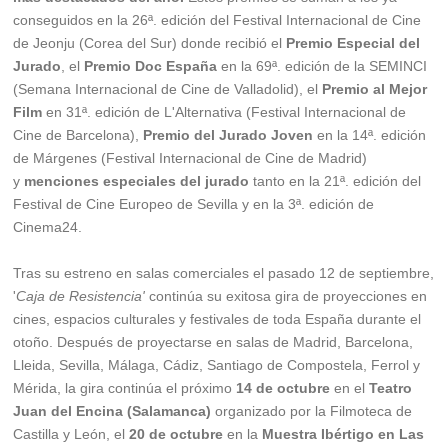
conseguidos en la 26ª. edición del Festival Internacional de Cine
de Jeonju (Corea del Sur) donde recibió el
Premio Especial del
Jurado
, el
Premio Doc España
en la 69ª. edición de la SEMINCI
(Semana Internacional de Cine de Valladolid), el
Premio al Mejor
Film
en 31ª. edición de L'Alternativa (Festival Internacional de
Cine de Barcelona),
Premio del Jurado Joven
en la 14ª. edición
de Márgenes (Festival Internacional de Cine de Madrid)
y
menciones especiales del jurado
tanto en la 21ª. edición del
Festival de Cine Europeo de Sevilla y en la 3ª. edición de
Cinema24.
Tras su estreno en salas comerciales el pasado 12 de septiembre,
'
Caja de Resistencia'
continúa su exitosa gira de proyecciones en
cines, espacios culturales y festivales de toda España durante el
otoño. Después de proyectarse en salas de Madrid, Barcelona,
Lleida, Sevilla, Málaga, Cádiz, Santiago de Compostela, Ferrol y
Mérida, la gira continúa el próximo
14 de octubre
en el
Teatro
Juan del Encina (Salamanca)
organizado por la Filmoteca de
Castilla y León, el
20 de octubre
en la
Muestra Ibértigo en Las