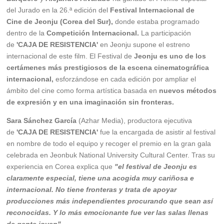
del Jurado en la 26.ª edición del
Festival Internacional de
Cine de Jeonju (Corea del Sur),
donde estaba programado
dentro de la
Competición Internacional.
La participación
de
'CAJA DE RESISTENCIA'
en Jeonju supone el estreno
internacional de este film. El Festival de
Jeonju es uno de los
certámenes más prestigiosos de la escena cinematográfica
internacional,
esforzándose en cada edición por ampliar el
ámbito del cine como forma artística basada en
nuevos métodos
de expresión y en una imaginación sin fronteras.
Sara Sánchez García
(Azhar Media), productora ejecutiva
de
'CAJA DE RESISTENCIA'
fue la encargada de asistir al festival
en nombre de todo el equipo y recoger el premio en la gran gala
celebrada en Jeonbuk National University Cultural Center. Tras su
experiencia en Corea explica que
"el festival de Jeonju es
claramente especial, tiene una acogida muy cariñosa e
internacional. No tiene fronteras y trata de apoyar
producciones más independientes procurando que sean así
reconocidas. Y lo más emocionante fue ver las salas llenas
de gente joven"
.