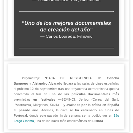
"Uno de los mejores documentales
de creación del año"
— Carlos Loureda, FilmAnd
El largometraje
'CAJA DE RESISTENCIA'
de
Concha
Barquero
y
Alejandro Alvarado
llegará a las salas de cines españolas
el próximo
12 de septiembre
tras una trayectoria extraordinaria que ha
convertido el film en
una de las películas documentales más
premiadas en festivales
—SEMINCI, Jenjou (Corea del Sur),
L’Alternativa, Márgenes, Sevilla—
y avaladas por la crítica en España
el pasado año.
Además, la cinta
se ha estrenado en cines de
Portugal
, donde este pasado fin de semana se ha podido ver en
São
Jorge Cinema
, una de las salas más emblemáticas de
Lisboa
.