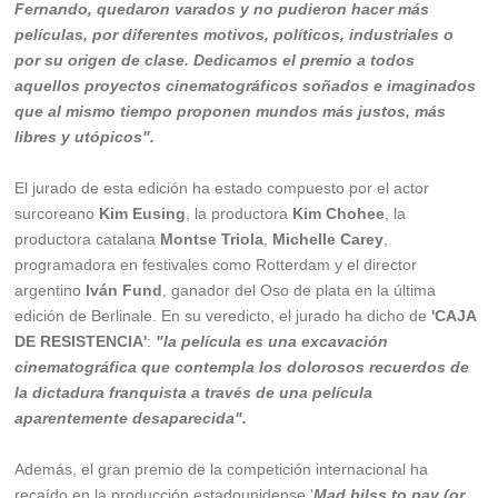
Fernando, quedaron varados y no pudieron hacer más
películas, por diferentes motivos, políticos, industriales o
por su origen de clase. Dedicamos el premio a todos
aquellos proyectos cinematográficos soñados e imaginados
que al mismo tiempo proponen mundos más justos, más
libres y utópicos".
El jurado de esta edición ha estado compuesto por el actor
surcoreano
Kim Eusing
, la productora
Kim Chohee
, la
productora catalana
Montse Triola
,
Michelle Carey
,
programadora en festivales como Rotterdam y el director
argentino
Iván Fund
, ganador del Oso de plata en la última
edición de Berlinale. En su veredicto, el jurado ha dicho de
'CAJA
DE RESISTENCIA'
:
"la película es una excavación
cinematográfica que contempla los dolorosos recuerdos de
la dictadura franquista a través de una película
aparentemente desaparecida".
Además, el gran premio de la competición internacional ha
recaído en la producción estadounidense '
Mad bilss to pay (or