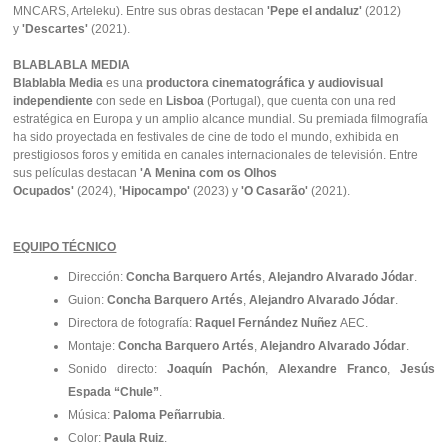
MNCARS, Arteleku). Entre sus obras destacan
'Pepe el andaluz'
(2012)
y
'Descartes'
(2021).
BLABLABLA MEDIA
Blablabla Media
es una
productora cinematográfica y audiovisual
independiente
con sede en
Lisboa
(Portugal), que cuenta con una red
estratégica en Europa y un amplio alcance mundial. Su premiada filmografía
ha sido proyectada en festivales de cine de todo el mundo, exhibida en
prestigiosos foros y emitida en canales internacionales de televisión. Entre
sus películas destacan
'A Menina com os Olhos
Ocupados'
(2024),
'Hipocampo'
(2023) y
'O Casarão'
(2021).
EQUIPO TÉCNICO
Dirección:
Concha Barquero Artés
,
Alejandro Alvarado Jódar
.
Guion:
Concha Barquero Artés
,
Alejandro Alvarado Jódar
.
Directora de fotografía:
Raquel Fernández Nuñez
AEC.
Montaje:
Concha Barquero Artés
,
Alejandro Alvarado Jódar
.
Sonido directo:
Joaquín Pachón
,
Alexandre Franco
,
Jesús
Espada “Chule”
.
Música:
Paloma Peñarrubia
.
Color:
Paula Ruiz
.