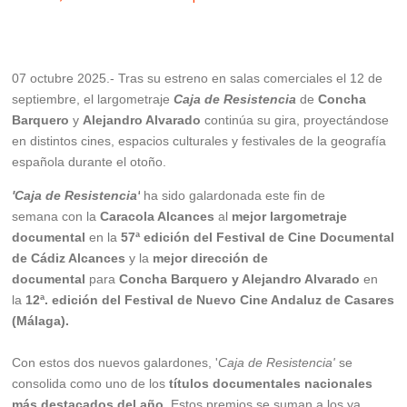
07 octubre 2025.-
Tras su estreno en salas comerciales el 12 de
septiembre, el largometraje
Caja de Resistencia
de
Concha
Barquero
y
Alejandro Alvarado
continúa su gira, proyectándose
en distintos cines, espacios culturales y festivales de la geografía
española durante el otoño.
'Caja de Resistencia'
ha sido galardonada este fin de
semana con la
Caracola Alcances
al
mejor largometraje
documental
en la
57ª edición del Festival de Cine Documental
de Cádiz Alcances
y la
mejor dirección de
documental
para
Concha Barquero y Alejandro Alvarado
en
la
12ª. edición del Festival de Nuevo Cine Andaluz de Casares
(Málaga).
Con estos dos nuevos galardones, '
Caja de Resistencia'
se
consolida como uno de los
títulos documentales nacionales
más destacados del año.
Estos premios se suman a los ya