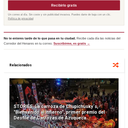
Recibirlo gratis
Un correo al día. Sin coste y sin publicidad invasiva. Puedes darte de baja con un clic.
Política de privacidad
No te enteres tarde de lo que pasa en tu ciudad.
Recibe cada día las noticias del
Corredor del Henares en tu correo.
Suscribirme, es gratis →
Relacionados
STORIES. La carroza de Chupichusky´s,
"Bienvenido al infierno", primer premio del
Desfile de Carrozas de Azuqueca