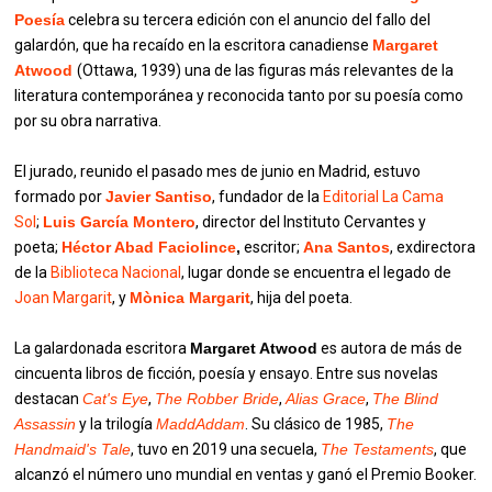
Poesía
celebra su tercera edición con el anuncio del fallo del
galardón, que ha recaído en la escritora canadiense
Margaret
Atwood
(Ottawa, 1939) una de las figuras más relevantes de la
literatura contemporánea y reconocida tanto por su poesía como
por su obra narrativa.
El jurado, reunido el pasado mes de junio en Madrid, estuvo
formado por
Javier Santiso
, fundador de la
Editorial La Cama
Sol
;
Luis García Montero
, director del Instituto Cervantes y
poeta;
Héctor Abad Faciolince
,
escritor;
Ana Santos
, exdirectora
de la
Biblioteca Nacional
, lugar donde se encuentra el legado de
Joan Margarit
, y
Mònica Margarit
, hija del poeta.
La galardonada escritora
Margaret Atwood
es autora de más de
cincuenta libros de ficción, poesía y ensayo. Entre sus novelas
destacan
Cat's Eye
,
The Robber Bride
,
Alias Grace
,
The Blind
Assassin
y la trilogía
MaddAddam
. Su clásico de 1985,
The
Handmaid's Tale
, tuvo en 2019 una secuela,
The Testaments
, que
alcanzó el número uno mundial en ventas y ganó el Premio Booker.