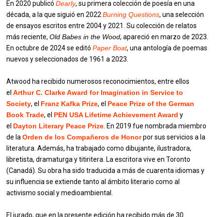
En 2020 publicó
Dearly
, su primera colección de poesía en una
década, a la que siguió en 2022
Burning Questions
, una selección
de ensayos escritos entre 2004 y 2021. Su colección de relatos
más reciente,
Old Babes in the Wood
, apareció en marzo de 2023.
En octubre de 2024 se editó
Paper Boat
, una antología de poemas
nuevos y seleccionados de 1961 a 2023.
Atwood ha recibido numerosos reconocimientos, entre ellos
el
Arthur C. Clarke Award for Imagination in Service to
Society
, el
Franz Kafka Prize
, el
Peace Prize of the German
Book Trade
, el
PEN USA Lifetime Achievement Award
y
el
Dayton Literary Peace Prize
. En 2019 fue nombrada miembro
de la
Orden de los Compañeros de Honor
por sus servicios a la
literatura. Además, ha trabajado como dibujante, ilustradora,
libretista, dramaturga y titiritera. La escritora vive en Toronto
(Canadá). Su obra ha sido traducida a más de cuarenta idiomas y
su influencia se extiende tanto al ámbito literario como al
activismo social y medioambiental.
El jurado, que en la presente edición ha recibido más de 30