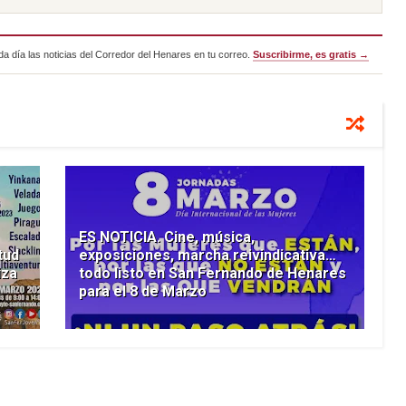
a día las noticias del Corredor del Henares en tu correo.
Suscribirme, es gratis →
ES NOTICIA. Cine, música,
tud
exposiciones, marcha reivindicativa…
iza
todo listo en San Fernando de Henares
para el 8 de Marzo