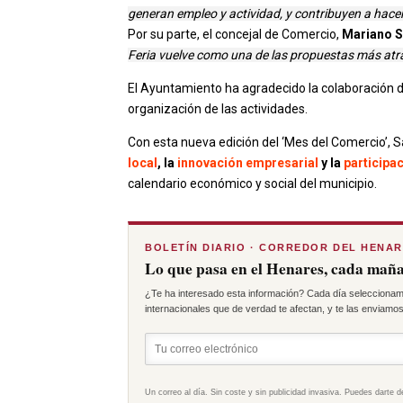
generan empleo y actividad, y contribuyen a hacer
Por su parte, el concejal de Comercio,
Mariano 
Feria vuelve como una de las propuestas más atr
El Ayuntamiento ha agradecido la colaboración d
organización de las actividades.
Con esta nueva edición del ‘Mes del Comercio’,
local
, la
innovación empresarial
y la
participa
calendario económico y social del municipio.
BOLETÍN DIARIO · CORREDOR DEL HENA
Lo que pasa en el Henares, cada maña
¿Te ha interesado esta información? Cada día seleccionam
internacionales que de verdad te afectan, y te las enviamos 
Un correo al día. Sin coste y sin publicidad invasiva. Puedes darte d