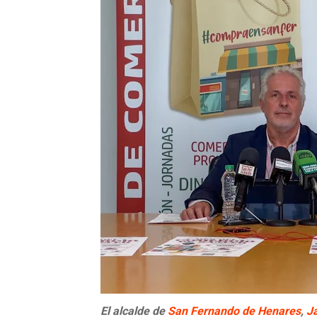
El alcalde de
San Fernando de Henares
,
J