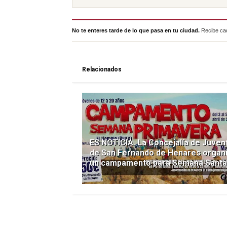
No te enteres tarde de lo que pasa en tu ciudad.
Recibe cad
Relacionados
ES NOTICIA. La Concejalía de Juven
de San Fernando de Henares organ
un campamento para Semana Santa