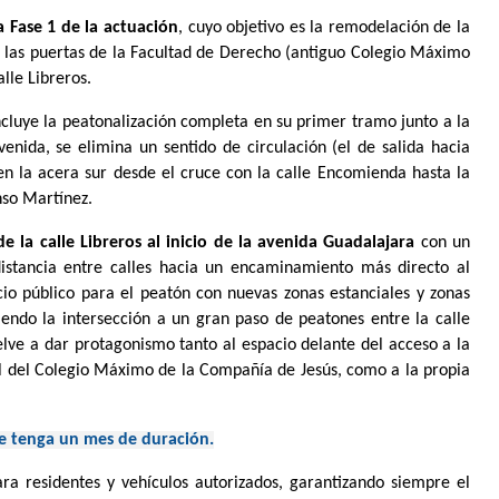
a Fase 1 de la actuación
, cuyo objetivo es la remodelación de la
a las puertas de la Facultad de Derecho (antiguo Colegio Máximo
lle Libreros.
cluye la peatonalización completa en su primer tramo junto a la
venida, se elimina un sentido de circulación (el de salida hacia
en la acera sur desde el cruce con la calle Encomienda hasta la
nso Martínez.
de la calle Libreros al inicio de la avenida Guadalajara
con un
istancia entre calles hacia un encaminamiento más directo al
cio público para el peatón con nuevas zonas estanciales y zonas
ciendo la intersección a un gran paso de peatones entre la calle
elve a dar protagonismo tanto al espacio delante del acceso a la
al del Colegio Máximo de la Compañía de Jesús, como a la propia
que tenga un mes de duración.
ra residentes y vehículos autorizados, garantizando siempre el