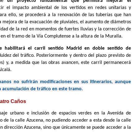
 de
un proyecto fundamental que permitirá mejorar el
ir el impacto ambiental de los vertidos en redes unitarias y
Para ello, se procederá a la renovación de las tuberías que han
 la mejora de la evacuación de pluviales, el aumento de diámetros
idad de la red en momentos de fuertes lluvias y la corrección de
en el tramo de la Vía Complutense a la altura de la Muralla.
e habilitará el carril sentido Madrid en doble sentido de
idez del tráfico. Posteriormente y dentro del plazo previsto de
s) y, a medida que las obras avancen, este carril permanecerá
Alcalá.
anos no sufrirán modificaciones en sus itinerarios, aunque
a acumulación de tráfico en este tramo.
uatro Caños
aje urbano e inclusión de espacios verdes en la Avenida de
co de la calle Azucena, no pudiendo acceder a esta desde la calle
en dirección Azucena, sino que únicamente se puede acceder a la