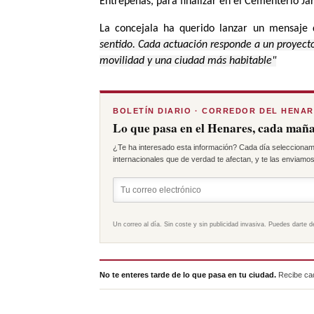
Entrepeñas, para finalizar en el Cementerio Jar
La concejala ha querido lanzar un mensaje 
sentido. Cada actuación responde a un proyecto
movilidad y una ciudad más habitable"
BOLETÍN DIARIO · CORREDOR DEL HENA
Lo que pasa en el Henares, cada maña
¿Te ha interesado esta información? Cada día seleccionam
internacionales que de verdad te afectan, y te las enviamos 
Un correo al día. Sin coste y sin publicidad invasiva. Puedes darte d
No te enteres tarde de lo que pasa en tu ciudad.
Recibe cad