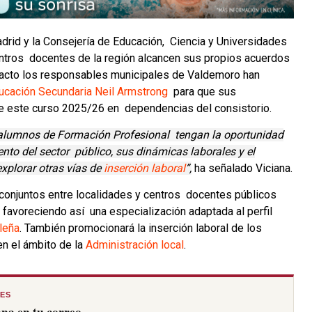
drid y la Consejería de Educación, Ciencia y Universidades
ntros docentes de la región alcancen sus propios acuerdos
acto los responsables municipales de Valdemoro han
ducación Secundaria Neil Armstrong
para que sus
 de este curso 2025/26 en dependencias del consistorio.
os alumnos de Formación Profesional tengan la oportunidad
to del sector público, sus dinámicas laborales y el
xplorar otras vías de
inserción laboral
”,
ha señalado Viciana.
onjuntos entre localidades y centros docentes públicos
, favoreciendo así una especialización adaptada al perfil
leña
. También promocionará la inserción laboral de los
en el ámbito de la
Administración local
.
RES
na en tu correo