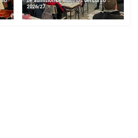
 SU
de admisión de alumnos del curso
2026/27