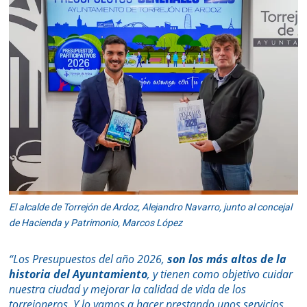
El alcalde de Torrejón de Ardoz, Alejandro Navarro, junto al concejal
de Hacienda y Patrimonio, Marcos López
“Los Presupuestos del año 2026,
son los más altos de la
historia del Ayuntamiento
, y tienen como objetivo cuidar
nuestra ciudad y mejorar la calidad de vida de los
torrejoneros. Y lo vamos a hacer prestando unos servicios