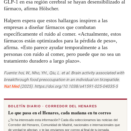
GLP-1 en esa región cerebral se hayan desensibilizado al
fármaco, afirma Hölscher.
Halpern espera que estos hallazgos inspiren a las
empresas a diseñar fármacos que combatan
específicamente el ruido al comer. «Actualmente, estos
fármacos están optimizados para la pérdida de peso»,
afirma. «Esto parece ayudar temporalmente a las
personas con ruido al comer, pero puede que no sea un
tratamiento duradero a largo plazo».
Fuente: hoi, W., Nho, YH., Qiu, L. et al. Brain activity associated with
breakthrough food preoccupation in an individual on tirzepatide.
Nat Med
(2025). https://doi.org/10.1038/s41591-025-04035-5
BOLETÍN DIARIO · CORREDOR DEL HENARES
Lo que pasa en el Henares, cada mañana en tu correo
¿Te ha interesado esta información? Cada día seleccionamos las noticias del
Corredor del Henares, Comunidad de Madrid, nacionales e internacionales que
de verdad te afectan, y te las enviamos por correo al final de tu jornada.