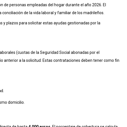
ión de personas empleadas del hogar durante el año 2026
.
El
la conciliación de la vida laboral y familiar de los madrileños
.
as y plazos para solicitar estas ayudas gestionadas por la
laborales (cuotas de la Seguridad Social abonadas por el
 anterior a la solicitud
. Estas contrataciones deben tener como fin
ad
.
smo domicilio
.
directa de hasta
4.000 euros
. El porcentaje de cobertura se calcula