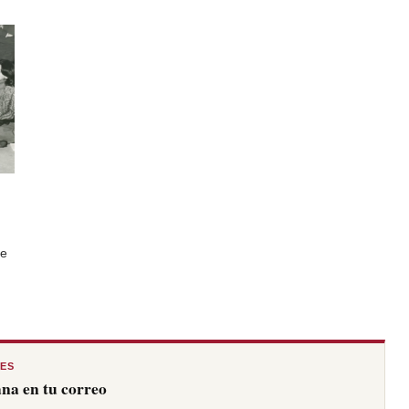
te
RES
na en tu correo