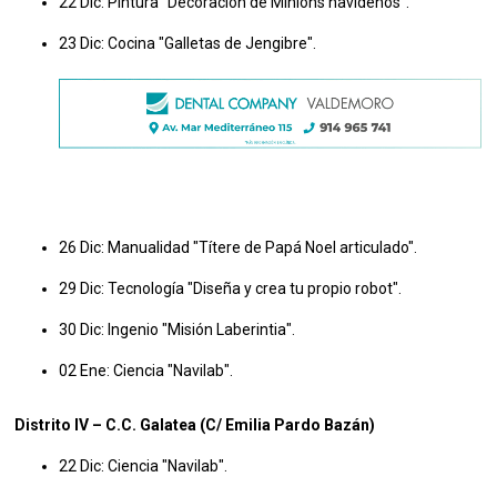
22 Dic: Pintura "Decoración de Minions navideños".
23 Dic: Cocina "Galletas de Jengibre".
26 Dic: Manualidad "Títere de Papá Noel articulado".
29 Dic: Tecnología "Diseña y crea tu propio robot".
30 Dic: Ingenio "Misión Laberintia".
02 Ene: Ciencia "Navilab".
Distrito IV – C.C.
Galatea (C/ Emilia Pardo Bazán)
22 Dic: Ciencia "Navilab".