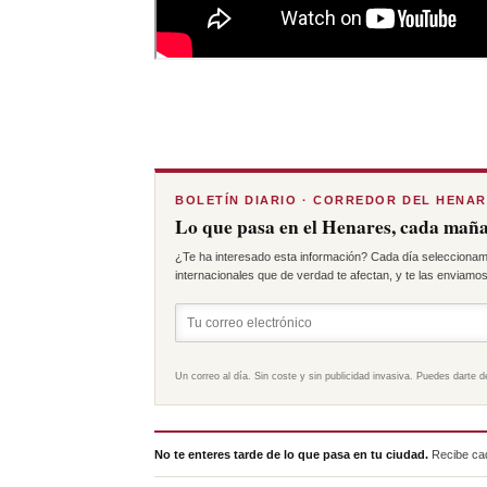
BOLETÍN DIARIO · CORREDOR DEL HENA
Lo que pasa en el Henares, cada maña
¿Te ha interesado esta información? Cada día seleccionam
internacionales que de verdad te afectan, y te las enviamos 
Un correo al día. Sin coste y sin publicidad invasiva. Puedes darte d
No te enteres tarde de lo que pasa en tu ciudad.
Recibe cad