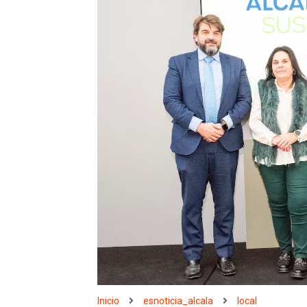
Inicio
esnoticia_alcala
local