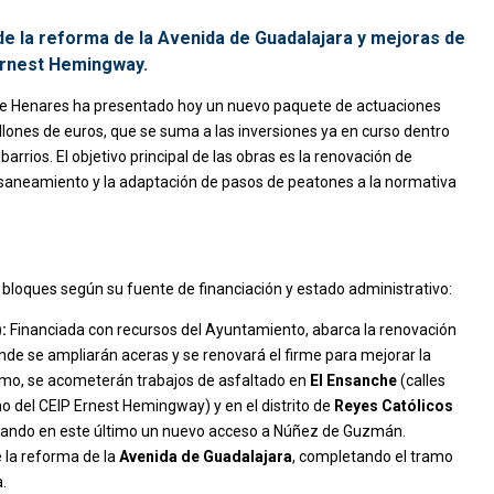
 de la reforma de la Avenida de Guadalajara y mejoras de
 Ernest Hemingway.
 de Henares ha presentado hoy un nuevo paquete de actuaciones
ones de euros, que se suma a las inversiones ya en curso dentro
rios. El objetivo principal de las obras es la renovación de
 saneamiento y la adaptación de pasos de peatones a la normativa
 bloques según su fuente de financiación y estado administrativo:
:
Financiada con recursos del Ayuntamiento, abarca la renovación
nde se ampliarán aceras y se renovará el firme para mejorar la
ismo, se acometerán trabajos de asfaltado en
El Ensanche
(calles
no del CEIP Ernest Hemingway) y en el distrito de
Reyes Católicos
creando en este último un nuevo acceso a Núñez de Guzmán.
 la reforma de la
Avenida de Guadalajara
, completando el tramo
.