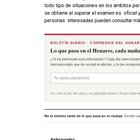
todo tipo de situaciones en los ámbitos per
se obtiene al superar el examen es oficial y
personas interesadas pueden consultar má
BOLETÍN DIARIO · CORREDOR DEL HENA
Lo que pasa en el Henares, cada maña
¿Te ha interesado esta información? Cada día seleccionam
internacionales que de verdad te afectan, y te las enviamos 
Un correo al día. Sin coste y sin publicidad invasiva. Puedes darte d
No te enteres tarde de lo que pasa en tu ciudad.
Recibe cad
Relacionados