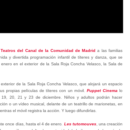
e
Teatros del Canal de la Comunidad de Madrid
a las familias
ida y divertida programación infantil de títeres y danza, que se
e enero en el exterior de la Sala Roja Concha Velasco, la Sala de
l exterior de la Sala Roja Concha Velasco, que alojará un espacio
us propias películas de títeres con un móvil.
Puppet Cinema
lo
 19, 20, 21 y 23 de diciembre. Niños y adultos podrán hacer
ación o un vídeo musical, delante de un teatrillo de marionetas, en
ras el móvil registra la acción. Y luego difundirlas.
nte once días, hasta el 4 de enero
.
Les tutomouves
, una creación