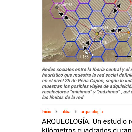
Redes sociales entre la Iberia central y e
heurístico que muestra la red social defin
en el nivel 2b de Peña Capón, según lo in
muestran los posibles viajes de adquisici
recolectores “mínimos” y “máximos” , así 
los límites de la red
Inicio
aldia
arqueologia
ARQUEOLOGÍA. Un estudio re
kilómetros cuadrados durante