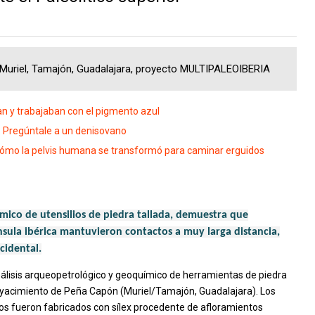
o, Muriel, Tamajón, Guadalajara, proyecto MULTIPALEOIBERIA
an y trabajaban con el pigmento azul
? Pregúntale a un denisovano
cómo la pelvis humana se transformó para caminar erguidos
ímico de utensilios de piedra tallada, demuestra que
nsula ibérica mantuvieron contactos a muy larga distancia,
cidental.
nálisis arqueopetrológico y geoquímico de herramientas de piedra
l yacimiento de Peña Capón (Muriel/Tamajón, Guadalajara). Los
os fueron fabricados con sílex procedente de afloramientos